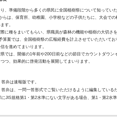
おり、準備段階から多くの県民に全国植樹祭について知ってい
度からは、保育所、幼稚園、小学校などの子供たちに、大会での
います。
実際に種をまいてもらい、県職員が森林の機能や植樹の大切さ
度予算案では、全国植樹祭の広報経費を計上させていただいてお
発信を進めてまいります。
県では、開催の1年前や200日前などの節目でカウントダウ
しつつ、効果的に啓発活動を展開してまいります。
・答弁は速報版です。
・答弁は、一問一答形式でご覧いただけるように編集している
部にJIS規格第1・第2水準にない文字がある場合、第1・第2