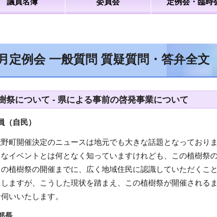
議員名簿
委員会
定例会・臨時
2月定例会 一般質問 質疑質問・答弁全文
樹祭について - 県による事前の啓発事業について
（自民）
鹿野町開催決定のニュースは地元でも大きな話題となっており
きなイベントとは何となく知っていますけれども、この植樹祭
この植樹祭の開催までに、広く地域住民に認識していただくこ
たしますが、こうした現状を踏まえ、この植樹祭が開催される
お伺いいたします。
部長