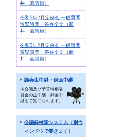
井 豪議員）
令和5年2月定例会 一般質問
質疑質問・答弁全文（新
井 豪議員）
令和5年2月定例会 一般質問
質疑質問・答弁全文（新
井 豪議員）
議会生中継・録画中継
本会議及び予算特別委
員会の生中継・録画中
継をご覧になれます。
会議録検索システム（別ウ
ィンドウで開きます）