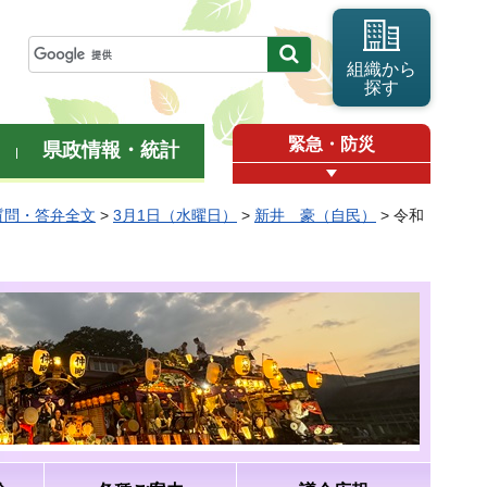
組織から
探す
緊急・防災
県政情報・統計
質問・答弁全文
>
3月1日（水曜日）
>
新井 豪（自民）
> 令和