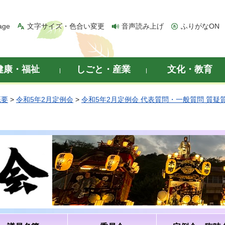
age
文字サイズ・色合い変更
音声読み上げ
ふりがなON
健康・福祉
しごと・産業
文化・教育
概要
>
令和5年2月定例会
>
令和5年2月定例会 代表質問・一般質問 質疑