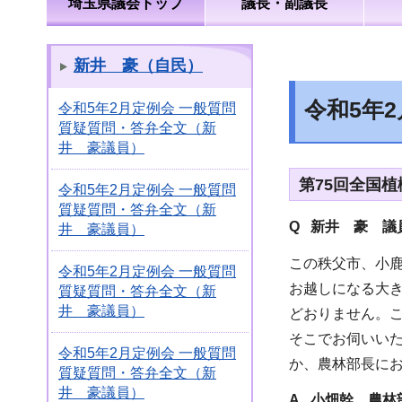
埼玉県議会トップ
議長・副議長
新井 豪（自民）
令和5年
令和5年2月定例会 一般質問
質疑質問・答弁全文（新
井 豪議員）
第75回全国植
令和5年2月定例会 一般質問
質疑質問・答弁全文（新
Q 新井 豪
議員
井 豪議員）
この秩父市、小
令和5年2月定例会 一般質問
お越しになる大
質疑質問・答弁全文（新
井 豪議員）
どおりません。
そこでお伺いい
令和5年2月定例会 一般質問
か、農林部長に
質疑質問・答弁全文（新
井 豪議員）
A 小畑幹 農林