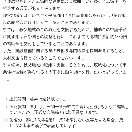
業体の枠を超えた広域的な連携による取組、いわゆる「広域化」を
推進する必要があると考えます。
秩父地域では、いち早く平成28年4月に事業統合を行い、現在も施
設の統廃合に取り組んでいるところであります。
県では、秩父地域のこの取組を支援するために、補助金の申請手続
に関する助言や国との調整を行い、これまで同地域に累計約44億円
の補助金を交付をしているところであります。
また、施設整備に関する県の技術系専門職員を長期派遣するなど、
人材支援も行っているところでございます。
引き続き、秩父地域の取組を支援するとともに、広域化について事
業体の理解が得られるよう丁寧に働き掛けを行いたいと思っていま
す。
上記質問・答弁は速報版です。
上記質問・答弁は、一問一答形式でご覧いただけるように編集し
ているため、正式な会議録とは若干異なります。
氏名の一部にJIS規格第1・第2水準にない文字がある場合、第
1・第2水準の漢字で表記しています。