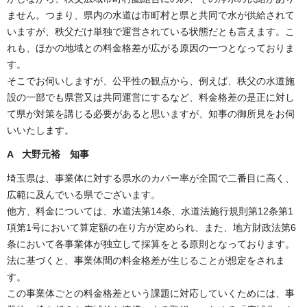
ません。つまり、県内の水道は市町村と県と共同で水が供給されて
いますが、秩父だけ単独で運営されている状態だとも言えます。こ
れも、ほかの地域との料金格差が広がる原因の一つとなっておりま
す。
そこでお伺いしますが、公平性の観点から、例えば、秩父の水道施
設の一部でも県営又は共同運営にするなど、料金格差の是正に対し
て県が対策を講じる必要があると思いますが、知事の御所見をお伺
いいたします。
A 大野元裕 知事
埼玉県は、事業体に対する県水のカバー率が全国で二番目に高く、
広範に及んでいる県でございます。
他方、料金については、水道法第14条、水道法施行規則第12条第1
項第1号において算定額の在り方が定められ、また、地方財政法第6
条において各事業体が独立して採算をとる原則となっております。
法に基づくと、事業体間の料金格差が生じることが想定をされま
す。
この事業体ごとの料金格差という課題に対応していくためには、事