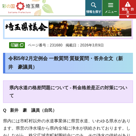
彩の国 埼玉県
緊急・防
情報を探す
メニュー
災
ページ番号：231680
掲載日：2026年3月9日
令和5年2月定例会 一般質問 質疑質問・答弁全文（新
井 豪議員）
県内水道の格差問題について - 料金格差是正の対策につい
て
Q 新井 豪
議員（自民）
県内には市町村以外の水道事業体に県営水道、いわゆる県水があり
ます。県営の浄水場から県内全域に浄水が供給されております。し
かしながら、秩父広域市町村圏組合にのみ、その浄水の供給があり