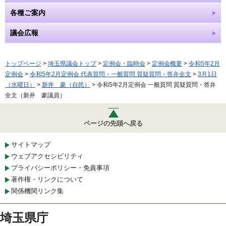
各種ご案内
議会広報
トップページ
>
埼玉県議会トップ
>
定例会・臨時会
>
定例会概要
>
令和5年2月
定例会
>
令和5年2月定例会 代表質問・一般質問 質疑質問・答弁全文
>
3月1日
（水曜日）
>
新井 豪（自民）
> 令和5年2月定例会 一般質問 質疑質問・答弁
全文（新井 豪議員）
ページの先頭へ戻る
サイトマップ
ウェブアクセシビリティ
プライバシーポリシー・免責事項
著作権・リンクについて
関係機関リンク集
埼玉県庁