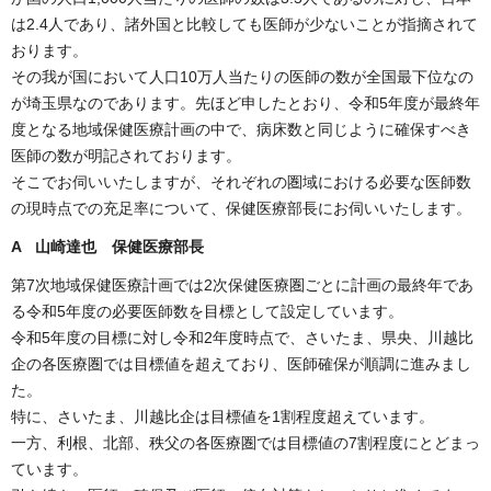
は2.4人であり、諸外国と比較しても医師が少ないことが指摘されて
おります。
その我が国において人口10万人当たりの医師の数が全国最下位なの
が埼玉県なのであります。先ほど申したとおり、令和5年度が最終年
度となる地域保健医療計画の中で、病床数と同じように確保すべき
医師の数が明記されております。
そこでお伺いいたしますが、それぞれの圏域における必要な医師数
の現時点での充足率について、保健医療部長にお伺いいたします。
A 山崎達也 保健医療部長
第7次地域保健医療計画では2次保健医療圏ごとに計画の最終年であ
る令和5年度の必要医師数を目標として設定しています。
令和5年度の目標に対し令和2年度時点で、さいたま、県央、川越比
企の各医療圏では目標値を超えており、医師確保が順調に進みまし
た。
特に、さいたま、川越比企は目標値を1割程度超えています。
一方、利根、北部、秩父の各医療圏では目標値の7割程度にとどまっ
ています。