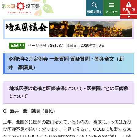
彩の国 埼玉県
緊急・防
情報を探す
メニュー
災
ページ番号：231687
掲載日：2026年3月9日
令和5年2月定例会 一般質問 質疑質問・答弁全文（新
井 豪議員）
地域医療の危機と医師確保について - 医療圏ごとの医師数
について
Q 新井 豪
議員（自民）
近年、全国的に医師の数は増えているものの、地域によっては深刻
な医師不足が続いております。世界で見ると、OECDに加盟する38
か国の人口1,000人当たりの医師の数は3.5人であるのに対し、日本