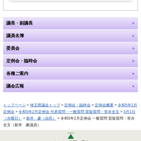
議長・副議長
議員名簿
委員会
定例会・臨時会
各種ご案内
議会広報
トップページ
>
埼玉県議会トップ
>
定例会・臨時会
>
定例会概要
>
令和5年2月
定例会
>
令和5年2月定例会 代表質問・一般質問 質疑質問・答弁全文
>
3月1日
（水曜日）
>
新井 豪（自民）
> 令和5年2月定例会 一般質問 質疑質問・答弁
全文（新井 豪議員）