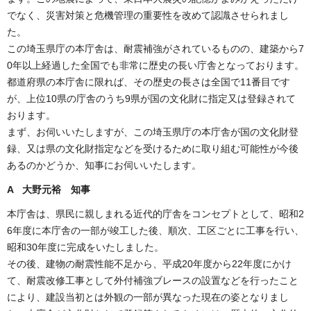
でなく、災害対策と危機管理の重要性を改めて認識させられまし
た。
この埼玉県庁の本庁舎は、耐震補強がされているものの、建築から7
0年以上経過した全国でも非常に歴史の長い庁舎となっております。
都道府県の本庁舎に限れば、その歴史の長さは全国で11番目です
が、上位10県の庁舎のうち9県が国の文化財に指定又は登録されて
おります。
まず、お伺いいたしますが、この埼玉県庁の本庁舎が国の文化財登
録、又は県の文化財指定などを受けるために取り組む可能性が今後
あるのかどうか、知事にお伺いいたします。
A 大野元裕 知事
本庁舎は、県民に親しまれる近代的庁舎をコンセプトとして、昭和2
6年度に本庁舎の一部が竣工した後、順次、工区ごとに工事を行い、
昭和30年度に完成をいたしました。
その後、建物の耐震性能不足から、平成20年度から22年度にかけ
て、耐震改修工事として外付補強ブレースの設置などを行ったこと
により、建設当初とは外観の一部が異なった現在の姿となりまし