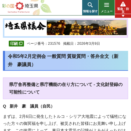
彩の国 埼玉県
緊急・防
情報を探す
メニュー
災
ページ番号：231576
掲載日：2026年3月9日
令和5年2月定例会 一般質問 質疑質問・答弁全文（新
井 豪議員）
県庁舎再整備と県庁機能の在り方について - 文化財登録の
可能性について
Q 新井 豪
議員（自民）
まずは、2月6日に発生したトルコ・シリア大地震によって犠牲にな
った方々の御冥福を申し上げ、被災された皆様にお見舞い申し上げ
ます。この地震によって、東日本大震災の記憶がよみがえっただけ