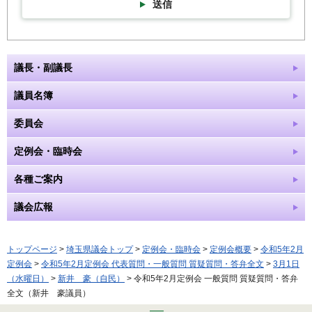
送信
議長・副議長
議員名簿
委員会
定例会・臨時会
各種ご案内
議会広報
トップページ
>
埼玉県議会トップ
>
定例会・臨時会
>
定例会概要
>
令和5年2月
定例会
>
令和5年2月定例会 代表質問・一般質問 質疑質問・答弁全文
>
3月1日
（水曜日）
>
新井 豪（自民）
> 令和5年2月定例会 一般質問 質疑質問・答弁
全文（新井 豪議員）