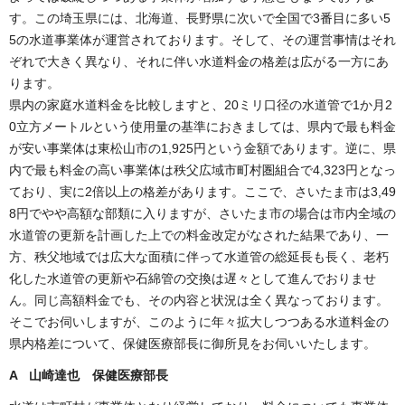
す。この埼玉県には、北海道、長野県に次いで全国で3番目に多い5
5の水道事業体が運営されております。そして、その運営事情はそれ
ぞれで大きく異なり、それに伴い水道料金の格差は広がる一方にあ
ります。
県内の家庭水道料金を比較しますと、20ミリ口径の水道管で1か月2
0立方メートルという使用量の基準におきましては、県内で最も料金
が安い事業体は東松山市の1,925円という金額であります。逆に、県
内で最も料金の高い事業体は秩父広域市町村圏組合で4,323円となっ
ており、実に2倍以上の格差があります。ここで、さいたま市は3,49
8円でやや高額な部類に入りますが、さいたま市の場合は市内全域の
水道管の更新を計画した上での料金改定がなされた結果であり、一
方、秩父地域では広大な面積に伴って水道管の総延長も長く、老朽
化した水道管の更新や石綿管の交換は遅々として進んでおりませ
ん。同じ高額料金でも、その内容と状況は全く異なっております。
そこでお伺いしますが、このように年々拡大しつつある水道料金の
県内格差について、保健医療部長に御所見をお伺いいたします。
A 山崎達也 保健医療部長