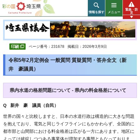
彩の国 埼玉県
緊急・防
情報を探す
メニュー
災
ページ番号：231678
掲載日：2026年3月9日
令和5年2月定例会 一般質問 質疑質問・答弁全文（新
井 豪議員）
県内水道の格差問題について - 県内の料金格差について
Q 新井 豪
議員（自民）
世界の国々と比較しますと、日本の水道行政は構造的に大きな問題
を抱えており、電気と同じライフラインにもかかわらず、全国的に
都市部と山間部における料金格差は広がる一方にあります。地区に
よっては破綻しつつある事業体が増加する事態ともなっておりま