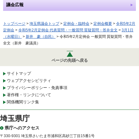
議会広報
トップページ
>
埼玉県議会トップ
>
定例会・臨時会
>
定例会概要
>
令和5年2月
定例会
>
令和5年2月定例会 代表質問・一般質問 質疑質問・答弁全文
>
3月1日
（水曜日）
>
新井 豪（自民）
> 令和5年2月定例会 一般質問 質疑質問・答弁
全文（新井 豪議員）
ページの先頭へ戻る
サイトマップ
ウェブアクセシビリティ
プライバシーポリシー・免責事項
著作権・リンクについて
関係機関リンク集
埼玉県庁
県庁へのアクセス
〒330-9301 埼玉県さいたま市浦和区高砂三丁目15番1号