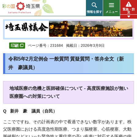
彩の国 埼玉県
緊急・防
情報を探す
メニュー
災
ページ番号：231684
掲載日：2026年3月9日
令和5年2月定例会 一般質問 質疑質問・答弁全文（新
井 豪議員）
地域医療の危機と医師確保について - 高度医療施設が無い
医療圏への対策について
Q 新井 豪
議員（自民）
ここでですね、その計画表の中で看過できない数字があります。秩
父医療圏における高度急性期医療、つまり脳梗塞、心筋梗塞、大動
脈破裂などといった緊急性と重症度の高い疾患に対応する医療の病