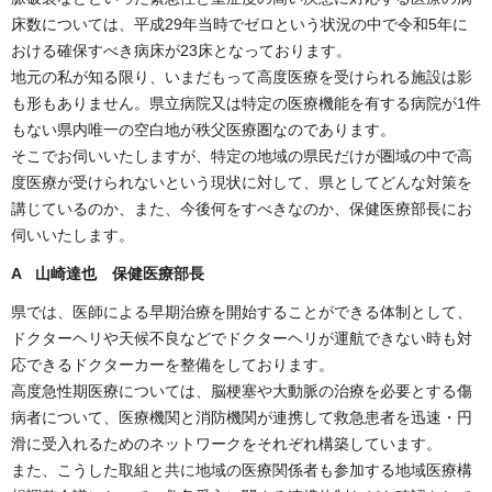
床数については、平成29年当時でゼロという状況の中で令和5年に
おける確保すべき病床が23床となっております。
地元の私が知る限り、いまだもって高度医療を受けられる施設は影
も形もありません。県立病院又は特定の医療機能を有する病院が1件
もない県内唯一の空白地が秩父医療圏なのであります。
そこでお伺いいたしますが、特定の地域の県民だけが圏域の中で高
度医療が受けられないという現状に対して、県としてどんな対策を
講じているのか、また、今後何をすべきなのか、保健医療部長にお
伺いいたします。
A 山崎達也 保健医療部長
県では、医師による早期治療を開始することができる体制として、
ドクターヘリや天候不良などでドクターヘリが運航できない時も対
応できるドクターカーを整備をしております。
高度急性期医療については、脳梗塞や大動脈の治療を必要とする傷
病者について、医療機関と消防機関が連携して救急患者を迅速・円
滑に受入れるためのネットワークをそれぞれ構築しています。
また、こうした取組と共に地域の医療関係者も参加する地域医療構