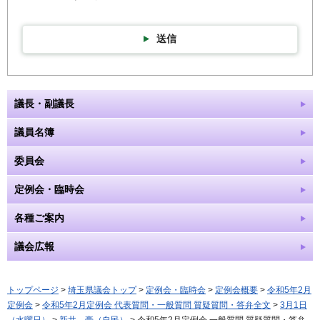
送信
議長・副議長
議員名簿
委員会
定例会・臨時会
各種ご案内
議会広報
トップページ
>
埼玉県議会トップ
>
定例会・臨時会
>
定例会概要
>
令和5年2月
定例会
>
令和5年2月定例会 代表質問・一般質問 質疑質問・答弁全文
>
3月1日