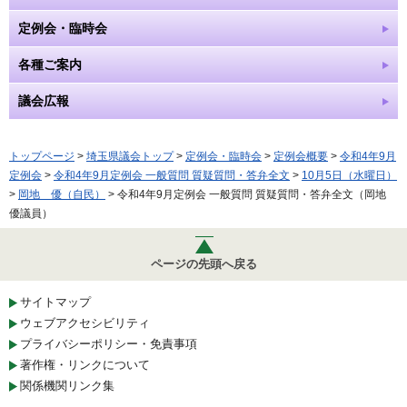
定例会・臨時会
各種ご案内
議会広報
トップページ
>
埼玉県議会トップ
>
定例会・臨時会
>
定例会概要
>
令和4年9月
定例会
>
令和4年9月定例会 一般質問 質疑質問・答弁全文
>
10月5日（水曜日）
>
岡地 優（自民）
> 令和4年9月定例会 一般質問 質疑質問・答弁全文（岡地
優議員）
ページの先頭へ戻る
サイトマップ
ウェブアクセシビリティ
プライバシーポリシー・免責事項
著作権・リンクについて
関係機関リンク集