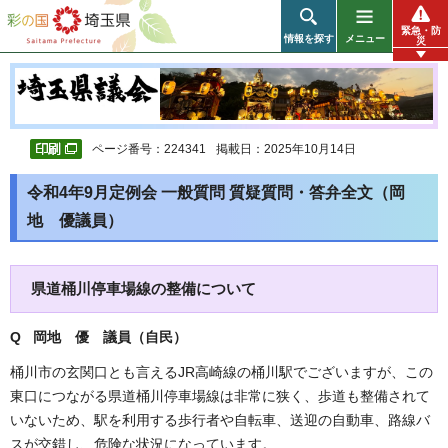
彩の国 埼玉県
緊急・防
情報を探す
メニュー
災
ページ番号：224341
掲載日：2025年10月14日
令和4年9月定例会 一般質問 質疑質問・答弁全文（岡
地 優議員）
県道桶川停車場線の整備について
Q 岡地 優
議員（自民）
桶川市の玄関口とも言えるJR高崎線の桶川駅でございますが、この
東口につながる県道桶川停車場線は非常に狭く、歩道も整備されて
いないため、駅を利用する歩行者や自転車、送迎の自動車、路線バ
スが交錯し、危険な状況になっています。