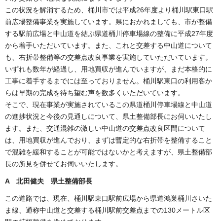
この状況を解消するため、桶川市では平成26年度より桶川駅東口駅
前広場整備事業を実施しています。県におかれましても、市が整備
する駅前広場と中山道を結ぶ県道桶川停車場線の整備に平成27年度
から着手いただいています。また、これと交差する中山道について
も、右折帯整備等の交差点改良事業を実施していただいています。
いずれも数年が経過し、用地買収が進んでいますが、まだ本格的に
工事に着手するまでには至っておりません。桶川駅東口の利用客か
らは早期の完成を待ち望む声を数多くいただいています。
そこで、現在事業が実施されているこの県道桶川停車場線と中山道
の進捗状況と今後の見通しについて、県土整備部長にお伺いいたし
ます。また、交通混雑の激しい中山道の交差点改良区間について
は、用地買収が進んでおり、まずは暫定的な右折帯を整備すること
で混雑を緩和することが可能ではないかと考えますが、県土整備部
長の所見を併せてお伺いいたします。
A 北田健夫 県土整備部長
この道路では、現在、桶川駅東口駅前広場から県道鴻巣桶川さいた
ま線、通称中山道と交差する桶川駅前交差点までの130メートル区