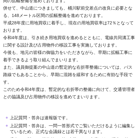
間の拡幅整備を進めております。
併せて、中山道につきましても、桶川駅前交差点の改良に必要とな
る、148メートル区間の拡幅整備を進めております。
平成28年度に用地買収に着手し、現在の用地買収率は72％となって
おります。
令和4年度は、引き続き用地買収を進めるとともに、電線共同溝工事
に関する設計及び占用物件の移設工事を実施しております。
今後も、地元の皆様の御協力をいただきながら、早期に拡幅工事に
着手できるよう取り組んでまいります。
また、議員御提案の中山道の暫定的な右折帯整備については、バス
路線でもあることから、早期に混雑を緩和するために有効な手段で
す。
このため令和4年度は、暫定的な右折帯の整備に向けて、交通管理者
との協議及び占用物件の移設を進めてまいります。
上記質問・答弁は速報版です。
上記質問・答弁は、一問一答形式でご覧いただけるように編集し
ているため、正式な会議録とは若干異なります。