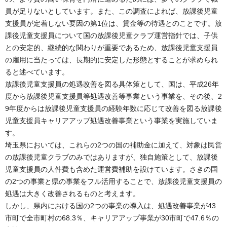
員が足りないとしています。また、この調査によれば、放課後児童
支援員が定着しない要因の第1位は、賃金等の待遇とのことです。放
課後児童支援員について国の放課後児童クラブ運営指針では、子供
との安定的、継続的な関わりが重要であるため、放課後児童支援員
の雇用に当たっては、長期的に安定した形態とすることが求められ
ると述べています。
放課後児童支援員の処遇改善を図る具体策として、国は、平成26年
度から放課後児童支援員等処遇改善等事業という事業を、その後、2
9年度からは放課後児童支援員の経験年数に応じて改善を図る放課後
児童支援員キャリアアップ処遇改善事業という事業を実施していま
す。
埼玉県においては、これらの2つの国の補助金に加えて、対象は民営
の放課後児童クラブのみではありますが、独自施策として、放課後
児童支援員の人件費も含めた運営費補助を設けています。さきの国
の2つの事業と県の事業をフル活用することで、放課後児童支援員の
処遇は大きく改善されるものと考えます。
しかし、県内における国の2つの事業の導入は、処遇改善事業が43
市町で全市町村の68.3％、キャリアアップ事業が30市町で47.6％の