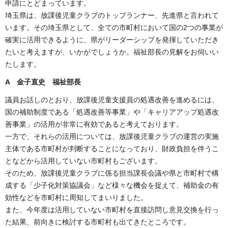
申請にとどまっています。
埼玉県は、放課後児童クラブのトップランナー、先進県と言われて
います。その埼玉県として、全ての市町村において国の2つの事業が
確実に活用できるように、県がリーダーシップを発揮していただき
たいと考えますが、いかがでしょうか。福祉部長の見解をお伺いい
たします。
A 金子直史 福祉部長
議員お話しのとおり、放課後児童支援員の処遇改善を進めるには、
国の補助制度である「処遇改善等事業」や「キャリアアップ処遇改
善事業」の活用が非常に有効であると考えております。
一方で、それらの活用については、放課後児童クラブの運営の実施
主体である市町村が判断することになっており、財政負担を伴うこ
となどから活用していない市町村もございます。
そのため、放課後児童クラブに係る担当課長会議や県と市町村で構
成する「少子化対策協議会」など様々な機会を捉えて、補助金の有
効性などを市町村に周知してまいりました。
また、今年度は活用していない市町村を直接訪問し意見交換を行っ
た結果、前向きに検討する市町村も出てきたところです。