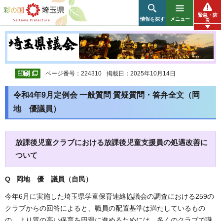
彩の国 埼玉県
緊急・防
情報を探す
メニュー
災
ページ番号：224310
掲載日：2025年10月14日
令和4年9月定例会 一般質問 質疑質問・答弁全文（岡
地 優議員）
放課後児童クラブにおける放課後児童支援員の処遇改善に
ついて
Q 岡地 優
議員（自民）
今年6月に実施した埼玉県学童保育連絡協議会の調査における259の
クラブからの回答によると、職員の配置基準は満たしているもの
の、より質の高い保育を円滑に進めるためには、多くのクラブで職