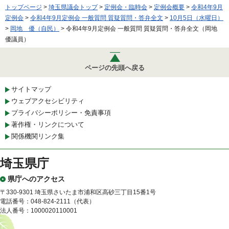
トップページ
>
埼玉県議会トップ
>
定例会・臨時会
>
定例会概要
>
令和4年9月
定例会
>
令和4年9月定例会 一般質問 質疑質問・答弁全文
>
10月5日（水曜日）
>
岡地 優（自民）
> 令和4年9月定例会 一般質問 質疑質問・答弁全文（岡地
優議員）
ページの先頭へ戻る
サイトマップ
ウェブアクセシビリティ
プライバシーポリシー・免責事項
著作権・リンクについて
関係機関リンク集
埼玉県庁
県庁へのアクセス
〒330-9301 埼玉県さいたま市浦和区高砂三丁目15番1号
電話番号：048-824-2111（代表）
法人番号：1000020110001