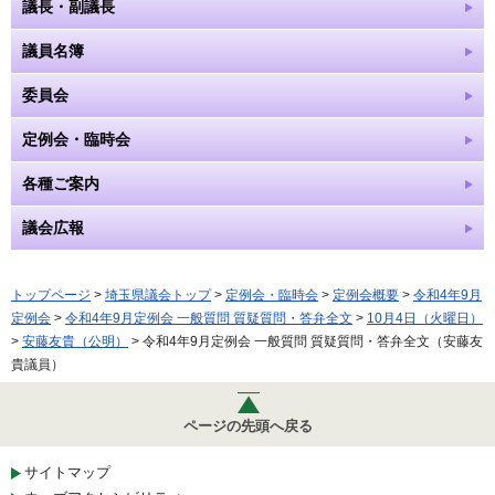
議長・副議長
議員名簿
委員会
定例会・臨時会
各種ご案内
議会広報
トップページ
>
埼玉県議会トップ
>
定例会・臨時会
>
定例会概要
>
令和4年9月
定例会
>
令和4年9月定例会 一般質問 質疑質問・答弁全文
>
10月4日（火曜日）
>
安藤友貴（公明）
> 令和4年9月定例会 一般質問 質疑質問・答弁全文（安藤友
貴議員）
ページの先頭へ戻る
サイトマップ