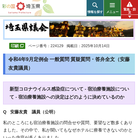
彩の国 埼玉県
緊急・防
情報を探す
メニュー
災
ページ番号：224129
掲載日：2025年10月14日
令和4年9月定例会 一般質問 質疑質問・答弁全文（安藤
友貴議員）
新型コロナウイルス感染症について - 宿泊療養施設につい
て - 宿泊療養施設への決定はどのように決めているのか
Q 安藤友貴
議員（公明）
私のところにも宿泊療養施設の問合せや質問、要望など数多くあり
ました。その中で、私が聞いてもなぜホテルに療養できないのかと
いった内容が多くありました。