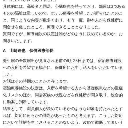
具体的には、高齢者と同居、心臓疾患を持っており、部屋は3つある
ものの隔離は難しいので、ホテル療養を希望したが断られたとのこ
と。同じような内容が数多くあり、もう一度、御本人から保健所に
問合せを促したところ、療養できることとなりました。
質問ですが、療養施設の決定は誰がどのように決めているのか、お
聞きいたします。
A 山崎達也 保健医療部長
発生届の全数届出が見直される前の9月25日までは、宿泊療養施設
への入所を希望する場合に、保健所にお申し込みをいただいていま
した。
お話はその時期のことかと存じます。
宿泊療養施設の決定は、入所を希望する方から基礎疾患などの重症
化リスクのほか、同居家族の状況などを保健所が聞き取り、総合的
に勘案し判断しています。
結果として、職員個人が決めているかのような印象を持たれたとす
れば、対応に何らかの課題があったものと考えます。こうした対応
において誤解を生じさせることのないよう、改めて徹底してまいり