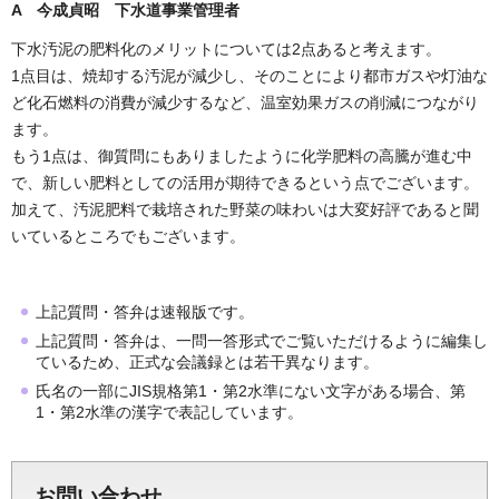
A 今成貞昭 下水道事業管理者
下水汚泥の肥料化のメリットについては2点あると考えます。
1点目は、焼却する汚泥が減少し、そのことにより都市ガスや灯油な
ど化石燃料の消費が減少するなど、温室効果ガスの削減につながり
ます。
もう1点は、御質問にもありましたように化学肥料の高騰が進む中
で、新しい肥料としての活用が期待できるという点でございます。
加えて、汚泥肥料で栽培された野菜の味わいは大変好評であると聞
いているところでもございます。
上記質問・答弁は速報版です。
上記質問・答弁は、一問一答形式でご覧いただけるように編集し
ているため、正式な会議録とは若干異なります。
氏名の一部にJIS規格第1・第2水準にない文字がある場合、第
1・第2水準の漢字で表記しています。
お問い合わせ