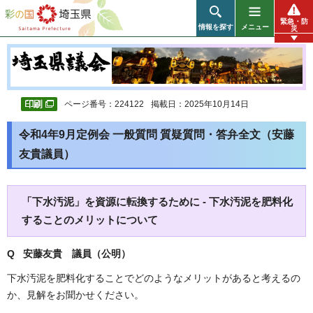
彩の国 埼玉県
緊急・防
情報を探す
メニュー
災
ページ番号：224122
掲載日：2025年10月14日
令和4年9月定例会 一般質問 質疑質問・答弁全文（安藤
友貴議員）
「下水汚泥」を資源に転換するために - 下水汚泥を肥料化
することのメリットについて
Q 安藤友貴
議員（公明）
下水汚泥を肥料化することでどのようなメリットがあると考えるの
か、見解をお聞かせください。