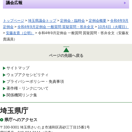
議会広報
トップページ
>
埼玉県議会トップ
>
定例会・臨時会
>
定例会概要
>
令和4年9月
定例会
>
令和4年9月定例会 一般質問 質疑質問・答弁全文
>
10月4日（火曜日）
>
安藤友貴（公明）
> 令和4年9月定例会 一般質問 質疑質問・答弁全文（安藤友
貴議員）
ページの先頭へ戻る
サイトマップ
ウェブアクセシビリティ
プライバシーポリシー・免責事項
著作権・リンクについて
関係機関リンク集
埼玉県庁
県庁へのアクセス
〒330-9301 埼玉県さいたま市浦和区高砂三丁目15番1号