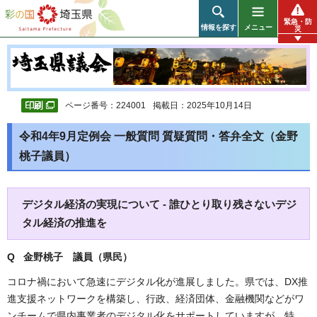
彩の国 埼玉県
緊急・防
情報を探す
メニュー
災
ページ番号：224001
掲載日：2025年10月14日
令和4年9月定例会 一般質問 質疑質問・答弁全文（金野
桃子議員）
デジタル経済の実現について - 誰ひとり取り残さないデジ
タル経済の推進を
Q 金野桃子
議員（県民）
コロナ禍において急速にデジタル化が進展しました。県では、DX推
進支援ネットワークを構築し、行政、経済団体、金融機関などがワ
ンチームで県内事業者のデジタル化をサポートしていますが、特