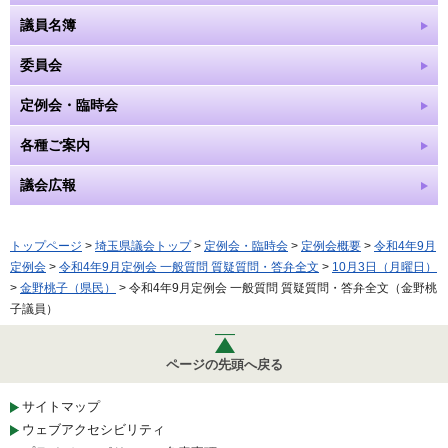
議員名簿
委員会
定例会・臨時会
各種ご案内
議会広報
トップページ
>
埼玉県議会トップ
>
定例会・臨時会
>
定例会概要
>
令和4年9月
定例会
>
令和4年9月定例会 一般質問 質疑質問・答弁全文
>
10月3日（月曜日）
>
金野桃子（県民）
> 令和4年9月定例会 一般質問 質疑質問・答弁全文（金野桃
子議員）
ページの先頭へ戻る
サイトマップ
ウェブアクセシビリティ