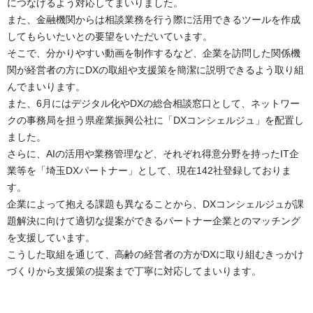
につなげるよう対応してまいりました。
また、金融機関からは相談業務を行う際に活用できるツールを作成
してもらいたいとの要望をいただいています。
そこで、分かりやすい動画を制作するなど、企業を訪問した関係機
関が経営者の方にDXの取組や支援策を簡潔に説明できるよう取り組
んでまいります。
また、6月にはデジタル化やDXの総合相談窓口として、ネットワー
クの事務局を担う県産業振興公社に「DXコンシェルジュ」を配置し
ました。
さらに、AIの活用や業務管理など、それぞれ得意分野を持ったIT企
業等を「埼玉DXパートナー」として、現在142社登録しておりま
す。
企業によって抱える課題も異なることから、DXコンシェルジュが課
題解決に向けて適切な提案ができるパートナー企業とのマッチング
を支援しています。
こうした取組を通じて、高齢の経営者の方がDXに取り組むきっかけ
づくりから支援策の提案まで丁寧に対応してまいります。