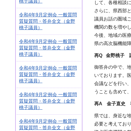
桃子議員）
して、各種相談
さらに、県西部
令和4年9月定例会 一般質問
議員お話の圏域
質疑質問・答弁全文（金野
機関の数を増や
桃子議員）
今後、地域の医
令和4年9月定例会 一般質問
県の高次脳機能
質疑質問・答弁全文（金野
桃子議員）
再Q 金野桃子
議
御答弁の中で、
令和4年9月定例会 一般質問
質疑質問・答弁全文（金野
いております。
桃子議員）
会議などを行い
うことも含めて
令和4年9月定例会 一般質問
質疑質問・答弁全文（金野
再A 金子直史 
桃子議員）
県では、身近な
令和4年9月定例会 一般質問
必要と考えてお
質疑質問・答弁全文（金野