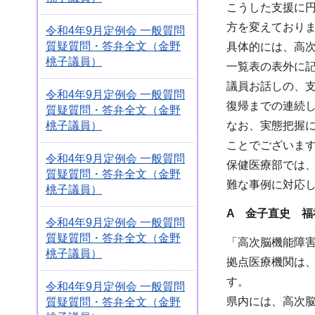
こうした支援に
方を変えており
令和4年9月定例会 一般質問
質疑質問・答弁全文（金野
具体的には、高
桃子議員）
一覧表の表外に
議員お話しの、
令和4年9月定例会 一般質問
復帰までの連続
質疑質問・答弁全文（金野
桃子議員）
なお、実態把握
ことでございま
令和4年9月定例会 一般質問
保健医療部では
質疑質問・答弁全文（金野
難な事例に対応
桃子議員）
A 金子直史 福
令和4年9月定例会 一般質問
質疑質問・答弁全文（金野
「高次脳機能障
桃子議員）
拠点医療機関は
す。
令和4年9月定例会 一般質問
県内には、高次
質疑質問・答弁全文（金野