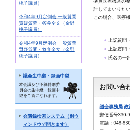
拠点医療機関の
桃子議員）
討してまいりた
令和4年9月定例会 一般質問
この場合、医療
質疑質問・答弁全文（金野
桃子議員）
上記質問
令和4年9月定例会 一般質問
上記質問
質疑質問・答弁全文（金野
桃子議員）
氏名の一
議会生中継・録画中継
本会議及び予算特別委
お問い合
員会の生中継・録画中
継をご覧になれます。
議会事務局
政
郵便番号330
会議録検索システム（別ウ
電話：048-830
ィンドウで開きます）