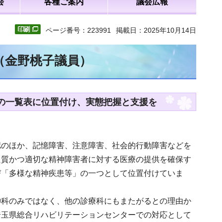
会
各種ご案内
議会広報
ページ番号：223991
掲載日：2025年10月14日
（金野桃子議員）
」の一覧表に位置付け、実態把握と支援を
認のほか、記憶障害、注意障害、社会的行動障害などを
良質かつ適切な精神障害者に対する医療の提供を確保す
び「多様な精神疾患等」の一つとして位置付けていま
神科のみではなく、他の診療科にもまたがるとの理由か
埼玉県総合リハビリテーションセンターでの対応として