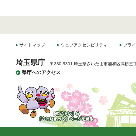
サイトマップ
ウェブアクセシビリティ
プライ
埼玉県庁
〒330-9301 埼玉県さいたま市浦和区高砂三
県庁へのアクセス
「コバトン」&「さいた
まっち」