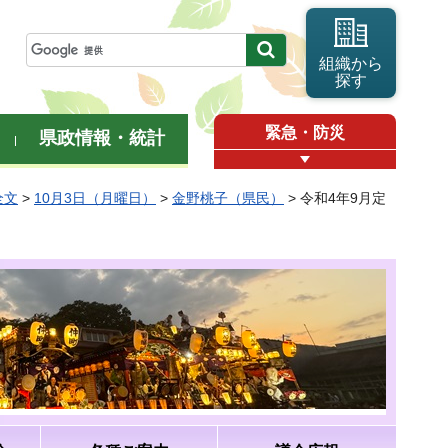
組織から
探す
緊急・防災
県政情報・統計
全文
>
10月3日（月曜日）
>
金野桃子（県民）
> 令和4年9月定