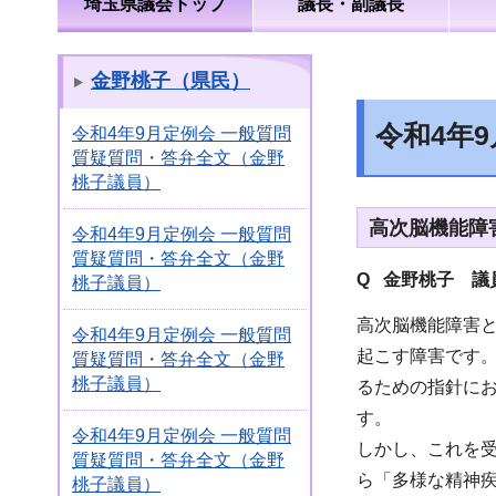
埼玉県議会トップ
議長・副議長
金野桃子（県民）
令和4年
令和4年9月定例会 一般質問
質疑質問・答弁全文（金野
桃子議員）
高次脳機能障
令和4年9月定例会 一般質問
質疑質問・答弁全文（金野
Q 金野桃子
議員
桃子議員）
高次脳機能障害
令和4年9月定例会 一般質問
起こす障害です
質疑質問・答弁全文（金野
桃子議員）
るための指針に
す。
令和4年9月定例会 一般質問
しかし、これを
質疑質問・答弁全文（金野
ら「多様な精神
桃子議員）