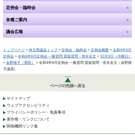
定例会・臨時会
各種ご案内
議会広報
トップページ
>
埼玉県議会トップ
>
定例会・臨時会
>
定例会概要
>
令和4年9月
定例会
>
令和4年9月定例会 一般質問 質疑質問・答弁全文
>
10月3日（月曜日）
>
金野桃子（県民）
> 令和4年9月定例会 一般質問 質疑質問・答弁全文（金野桃
子議員）
ページの先頭へ戻る
サイトマップ
ウェブアクセシビリティ
プライバシーポリシー・免責事項
著作権・リンクについて
関係機関リンク集