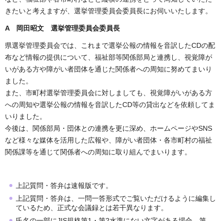
きたいと考えますが、選挙管理委員会委員長にお伺いいたします。
A 岡田昭文 選挙管理委員会委員長
県選挙管理委員会では、これまで選挙公報の情報を音訳したCDの配
布など情報の提供について、福祉部等関係部局と連携し、視覚障が
いがある方や障がい者団体を通じた関係者への周知に努めてまいり
ました。
また、市町村選挙管理委員会に対しましても、視覚障がいがある方
への周知や選挙公報の情報を音訳したCD等の貸出などを依頼してま
いりました。
今後は、関係部局・団体との連携を更に深め、ホームページやSNS
など様々な媒体を活用した広報や、障がい者団体・各市町村の福祉
関係課等を通じて関係者への周知に取り組んでまいります。
上記質問・答弁は速報版です。
上記質問・答弁は、一問一答形式でご覧いただけるように編集し
ているため、正式な会議録とは若干異なります。
氏名の一部にJIS規格第1・第2水準にない文字がある場合、第