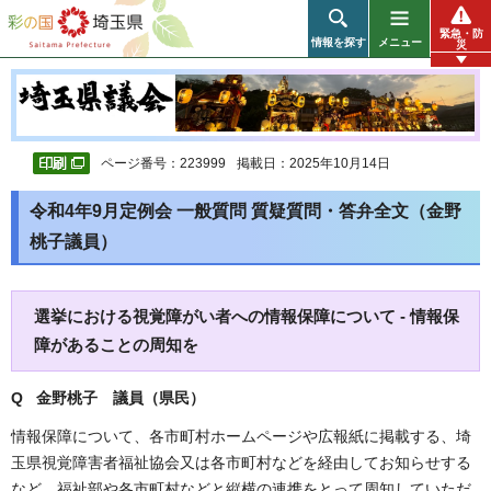
彩の国 埼玉県
緊急・防
情報を探す
メニュー
災
ページ番号：223999
掲載日：2025年10月14日
令和4年9月定例会 一般質問 質疑質問・答弁全文（金野
桃子議員）
選挙における視覚障がい者への情報保障について - 情報保
障があることの周知を
Q 金野桃子
議員（県民）
情報保障について、各市町村ホームページや広報紙に掲載する、埼
玉県視覚障害者福祉協会又は各市町村などを経由してお知らせする
など、福祉部や各市町村などと縦横の連携をとって周知していただ