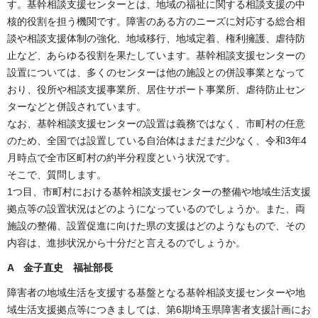
す。基幹相談支援センターとは、地域の福祉に関する相談支援の中
核的役割を担う機関です。障害のある方のニーズに対応する総合相
談や相談支援体制の強化、地域移行、地域定着、権利擁護、虐待防
止など、あらゆる役割を果たしています。基幹相談支援センターの
設置については、多くのセンターは他の施設との併設事業となって
おり、役所や相談支援事業所、居住サポート事業所、虐待防止セン
ターなどと併設されています。
なお、基幹相談支援センターの設置は義務ではなく、市町村の任意
のため、全国では設置している自治体はまだまだ少なく、令和3年4
月時点で全市区町村の約半分程度という状況です。
そこで、質問します。
1つ目、市町村における基幹相談支援センターの整備や地域生活支援
拠点等の設置状況はどのようになっているのでしょうか。また、両
施設の整備、設置促進に向けた県の支援はどのようなもので、その
内容は、進捗状況から十分だと言えるのでしょうか。
A 金子直史 福祉部長
障害者の地域生活を支援する基盤となる基幹相談支援センターや地
域生活支援拠点等につきましては、第6期埼玉県障害者支援計画にお