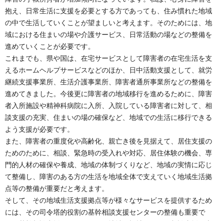
抱え、日常生活に支援を必要とする方であっても、住み慣れた地域
の中で生活していくことが望ましいと考えます。そのためには、地
域における住まいの場や介護サービス、日常活動の場などの整備を
進めていくことが必要です。
これまでも、県や国は、在宅サービスとして障害者の在宅生活を支
えるホームヘルプサービスなどのほか、日中活動支援として、就労
継続支援事業所、生活介護事業所、障害者通所事業所などの整備を
進めてきました。今後更に障害者の地域移行を進めるために、障害
者入所施設や精神科病院に入所、入院している障害者に対して、相
談支援の充実、住まいの場の確保など、地域での生活に移行できる
よう支援が必要です。
また、障害者の重度化や高齢化、親亡き後を見据えて、居住支援の
ためのために、相談、緊急時の受入れや対応、居住体験の機会、専
門的人材の確保や養成、地域の体制づくりなど、地域の実情に応じ
て整備し、障害のある方の生活を地域全体で支えていく地域生活拠
点等の整備が重要だと考えます。
そして、その地域生活支援拠点等が様々なサービスを提供するため
には、その司令塔的役割の基幹相談支援センターの整備も重要で