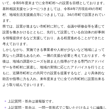
いて、令和5年度末までに全市町村への設置を目標としております。
基幹相談支援センターにつきましては、令和4年7月現在49の市町
村、地域生活支援拠点等につきましては、34の市町で設置されてい
ます。
県では、設置が進まない市町村に対して、会議や研修会等を通じて
設置を働きかけるとともに、先行して設置している自治体の好事例
を情報提供するなど支援しており、ある程度進めることができたと
考えております。
しかしながら、実施できる事業者や人材が少ないなど地域によって
異なった課題もあるため、一層の支援が必要と考えております。 今
後は、地域の課題やニーズを踏まえた指導ができる専門のアドバイ
ザーを市町村に派遣し、地域の実情に応じたアドバイスを行うとと
もに、近隣市町村との共同での設置を提案するなど、より具体的な
助言や指導に力を入れ、来年度末までに全ての市町村に設置出来る
よう取り組んでまいります。
上記質問・答弁は速報版です。
上記質問・答弁は、一問一答形式でご覧いただけるように編集し