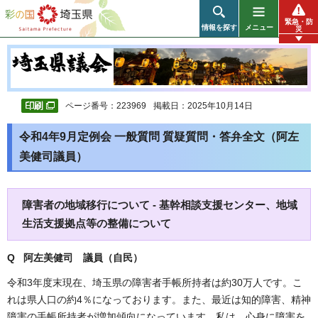
彩の国 埼玉県
緊急・防
情報を探す
メニュー
災
ページ番号：223969
掲載日：2025年10月14日
令和4年9月定例会 一般質問 質疑質問・答弁全文（阿左
美健司議員）
障害者の地域移行について - 基幹相談支援センター、地域
生活支援拠点等の整備について
Q 阿左美健司
議員（自民）
令和3年度末現在、埼玉県の障害者手帳所持者は約30万人です。こ
れは県人口の約4％になっております。また、最近は知的障害、精神
障害の手帳所持者が増加傾向になっています。私は、心身に障害を