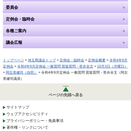
委員会
定例会・臨時会
各種ご案内
議会広報
トップページ
>
埼玉県議会トップ
>
定例会・臨時会
>
定例会概要
>
令和4年9月
定例会
>
令和4年9月定例会 一般質問 質疑質問・答弁全文
>
10月3日（月曜日）
>
阿左美健司（自民）
> 令和4年9月定例会 一般質問 質疑質問・答弁全文（阿左
美健司議員）
ページの先頭へ戻る
サイトマップ
ウェブアクセシビリティ
プライバシーポリシー・免責事項
著作権・リンクについて