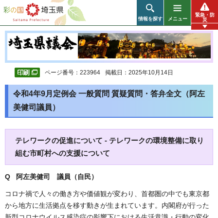
彩の国 埼玉県
緊急・防
情報を探す
メニュー
災
ページ番号：223964
掲載日：2025年10月14日
令和4年9月定例会 一般質問 質疑質問・答弁全文（阿左
美健司議員）
テレワークの促進について - テレワークの環境整備に取り
組む市町村への支援について
Q 阿左美健司
議員（自民）
コロナ禍で人々の働き方や価値観が変わり、首都圏の中でも東京都
から地方に生活拠点を移す動きが生まれています。内閣府が行った
新型コロナウイルス感染症の影響下における生活意識・行動の変化