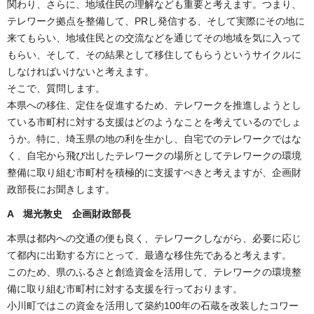
関わり、さらに、地域住民の理解なども重要と考えます。つまり、
テレワーク拠点を整備して、PRし発信する、そして実際にその地に
来てもらい、地域住民との交流などを通じてその地域を気に入って
もらい、そして、その結果として移住してもらうというサイクルに
しなければいけないと考えます。
そこで、質問します。
本県への移住、定住を促進するため、テレワークを推進しようとし
ている市町村に対する支援はどのようなことを考えているのでしょ
うか。特に、埼玉県の地の利を生かし、自宅でのテレワークではな
く、自宅から飛び出したテレワークの場所としてテレワークの環境
整備に取り組む市町村を積極的に支援すべきと考えますが、企画財
政部長にお聞きします。
A 堀光敦史 企画財政部長
本県は都内への交通の便も良く、テレワークしながら、必要に応じ
て都内に出勤する方にとって、最適な移住先であると考えます。
このため、県のふるさと創造資金を活用して、テレワークの環境整
備に取り組む市町村に対する支援を行っております。
小川町ではこの資金を活用して築約100年の石蔵を改装したコワー