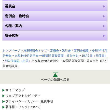
委員会
定例会・臨時会
各種ご案内
議会広報
トップページ
>
埼玉県議会トップ
>
定例会・臨時会
>
定例会概要
>
令和4年9月
定例会
>
令和4年9月定例会 一般質問 質疑質問・答弁全文
>
10月3日（月曜日）
>
阿左美健司（自民）
> 令和4年9月定例会 一般質問 質疑質問・答弁全文（阿左
美健司議員）
ページの先頭へ戻る
サイトマップ
ウェブアクセシビリティ
プライバシーポリシー・免責事項
著作権・リンクについて