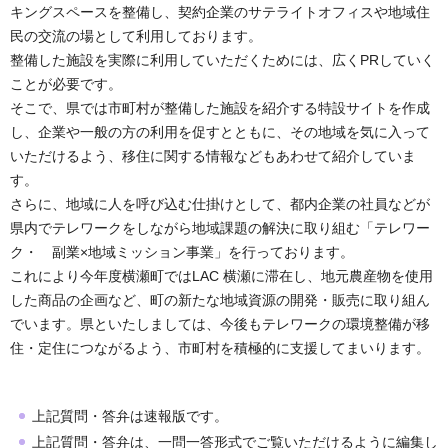
キングスペースを整備し、契約企業のサテライトオフィスや地域住
民の交流の場として利用しております。
整備した施設を実際に利用していただくためには、広くPRしていく
ことが必要です。
そこで、県では市町村が整備した施設を紹介する特設サイトを作成
し、企業や一般の方の利用を促すとともに、その地域を気に入って
いただけるよう、移住に関する情報などもあわせて紹介していま
す。
さらに、地域に人を呼び込む仕掛けとして、都内企業の社員などが
県内でテレワークをしながら地域課題の解決に取り組む「テレワー
ク・ 副業×地域ミッション事業」を行っております。
これにより今年度横瀬町ではLAC 横瀬に滞在し、地元農産物を使用
した商品の企画など、町の新たな地域資源の開発・販売に取り組ん
でいます。県といたしましては、今後もテレワークの環境整備が移
住・定住につながるよう、市町村を積極的に支援してまいります。
上記質問・答弁は速報版です。
上記質問・答弁は、一問一答形式でご覧いただけるように編集し