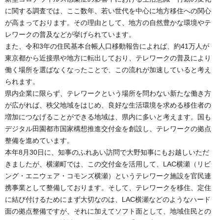
に関する調査では、ここ数年、若い世代を中心に地方移住への関心
が高まっております。その理由として、地方の自然豊かな環境やテ
レワークの普及などが挙げられています。
また、令和3年の住民基本台帳人口移動報告によれば、約41万人が
東京都から近接県や地方に転出しており、テレワークの普及により
働く場所を選ばなくなったことで、この流れが加速していると考え
られます。
県内企業に限らず、テレワークという場所を問わない新たな働き方
が広がれば、秩父地域をはじめ、良好な生活環境を求める移住者の
増加につなげることができる地域は、県内に多いと考えます。国も
デジタル田園都市国家構想推進交付金を創設し、テレワークの拠点
整備を進めています。
本年8月30日に、知事のふれあい訪問で大野知事にもお越しいただ
きましたが、横瀬町では、この交付金を活用して、LAC横瀬（リビ
ング・エニウェア・コモンズ横瀬）というテレワーク施設を官民連
携事業として整備しております。そして、テレワークを移住、定住
に結び付けるためにまず大切なのは、LAC横瀬などのようなハード
面の拠点整備ですが、それに加えてソフト面として、地域住民との