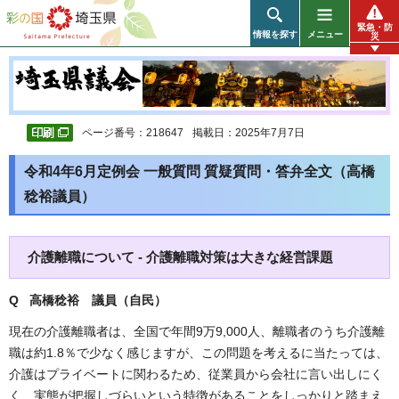
彩の国 埼玉県
緊急・防
情報を探す
メニュー
災
ページ番号：218647
掲載日：2025年7月7日
令和4年6月定例会 一般質問 質疑質問・答弁全文（高橋
稔裕議員）
介護離職について - 介護離職対策は大きな経営課題
Q 高橋稔裕 議員（自民）
現在の介護離職者は、全国で年間9万9,000人、離職者のうち介護離
職は約1.8％で少なく感じますが、この問題を考えるに当たっては、
介護はプライベートに関わるため、従業員から会社に言い出しにく
く、実態が把握しづらいという特徴があることをしっかりと踏まえ