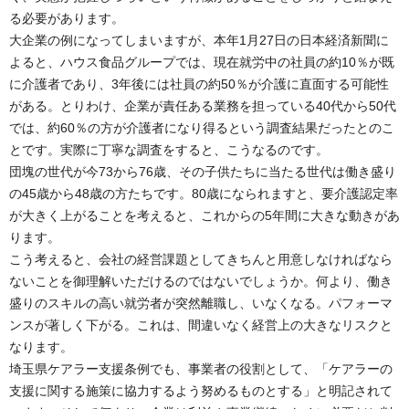
る必要があります。
大企業の例になってしまいますが、本年1月27日の日本経済新聞に
よると、ハウス食品グループでは、現在就労中の社員の約10％が既
に介護者であり、3年後には社員の約50％が介護に直面する可能性
がある。とりわけ、企業が責任ある業務を担っている40代から50代
では、約60％の方が介護者になり得るという調査結果だったとのこ
とです。実際に丁寧な調査をすると、こうなるのです。
団塊の世代が今73から76歳、その子供たちに当たる世代は働き盛り
の45歳から48歳の方たちです。80歳になられますと、要介護認定率
が大きく上がることを考えると、これからの5年間に大きな動きがあ
ります。
こう考えると、会社の経営課題としてきちんと用意しなければなら
ないことを御理解いただけるのではないでしょうか。何より、働き
盛りのスキルの高い就労者が突然離職し、いなくなる。パフォーマ
ンスが著しく下がる。これは、間違いなく経営上の大きなリスクと
なります。
埼玉県ケアラー支援条例でも、事業者の役割として、「ケアラーの
支援に関する施策に協力するよう努めるものとする」と明記されて