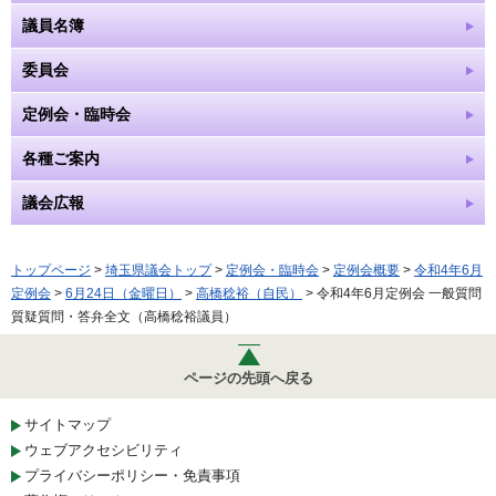
議員名簿
委員会
定例会・臨時会
各種ご案内
議会広報
トップページ
>
埼玉県議会トップ
>
定例会・臨時会
>
定例会概要
>
令和4年6月
定例会
>
6月24日（金曜日）
>
高橋稔裕（自民）
> 令和4年6月定例会 一般質問
質疑質問・答弁全文（高橋稔裕議員）
ページの先頭へ戻る
サイトマップ
ウェブアクセシビリティ
プライバシーポリシー・免責事項