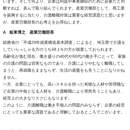
います。そして何より、企業は利益や事業継続のために必要だと判
断すれば、喜んで取り組んでくれます。産業労働部として、商工業
を振興するに当たり、介護離職対策は重要な経営課題だと思います
が、産業労働部長のお考えをお尋ねします。
A 板東博之 産業労働部長
総務省の「平成29年就業構造基本調査」によると、埼玉県で介護を
していらっしゃる方のうち58.1％の方が就業しておられます。
高齢化が進む現在、働き盛りの40代や50代の働き手にとって、家族
の介護の問題は切実なものであり、介護によりやむなく離職してし
まうと、再就職もままならず、生活の基盤をも失うことになりかね
ません。
一方、企業にとっても、高いスキルを持った有能な人材や管理職な
ど企業の中核となる人材を、介護離職により突然失うこともあり、
経営上の大きなリスクにもなります。
このように、介護離職は働き手個人の問題のみならず、企業の経営
にとっても重要な課題であると理解しておるところでございます。