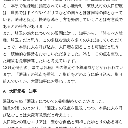
ら、本県で過疎地に指定されている小鹿野町、東秩父村の人口密度
は、世界ではドイツやイギリスなどの国々とほぼ同等の値となって
いる。適疎と捉え、快適な暮らし方を発信していくことは有意義で
あるとの答弁がありました。
また、埼玉の魅力についての質問に対し、知事から、「誇るべき雑
種、埼玉」だと思う。この多様な魅力を多くの人に知っていただく
ことで、本県に人を呼び込み、人口増を図ることも可能だと思う
と、積極的な姿勢をお示しいただきました。私も、この点を重視し
た施策を是非推進したいと考えています。
12月定例会後、県では各種計画の策定や予算編成などが行われてい
ます。「適疎」の視点を重視した取組をどのように盛り込み、取り
組んでいくか、大野知事にお尋ねします。
A 大野元裕 知事
過疎ならぬ「適疎」についての御指摘をいただきました。
議員お話しのとおり、「適疎」の視点を重視しつつ、本県に人を呼
び込むことは大変有意義だと考えます。
人口減少の進むエリアは、豊かな自然と調和したゆとりのある暮ら