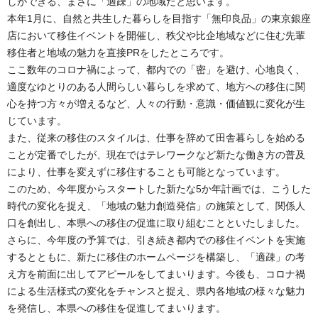
しができる、まさに「適疎」の地域だと思います。
本年1月に、自然と共生した暮らしを目指す「無印良品」の東京銀座
店において移住イベントを開催し、秩父や比企地域などに住む先輩
移住者と地域の魅力を直接PRをしたところです。
ここ数年のコロナ禍によって、都内での「密」を避け、心地良く、
適度なゆとりのある人間らしい暮らしを求めて、地方への移住に関
心を持つ方々が増えるなど、人々の行動・意識・価値観に変化が生
じています。
また、従来の移住のスタイルは、仕事を辞めて田舎暮らしを始める
ことが定番でしたが、現在ではテレワークなど新たな働き方の普及
により、仕事を変えずに移住することも可能となっています。
このため、今年度からスタートした新たな5か年計画では、こうした
時代の変化を捉え、「地域の魅力創造発信」の施策として、関係人
口を創出し、本県への移住の促進に取り組むことといたしました。
さらに、今年度の予算では、引き続き都内での移住イベントを実施
するとともに、新たに移住のホームページを構築し、「適疎」の考
え方を前面に出してアピールをしてまいります。今後も、コロナ禍
による生活様式の変化をチャンスと捉え、県内各地域の様々な魅力
を発信し、本県への移住を促進してまいります。