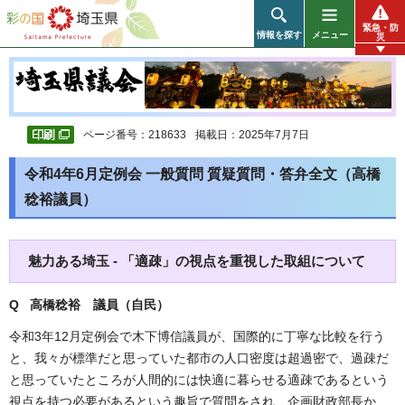
彩の国 埼玉県
緊急・防
情報を探す
メニュー
災
ページ番号：218633
掲載日：2025年7月7日
令和4年6月定例会 一般質問 質疑質問・答弁全文（高橋
稔裕議員）
魅力ある埼玉 - 「適疎」の視点を重視した取組について
Q 高橋稔裕 議員（自民）
令和3年12月定例会で木下博信議員が、国際的に丁寧な比較を行う
と、我々が標準だと思っていた都市の人口密度は超過密で、過疎だ
と思っていたところが人間的には快適に暮らせる適疎であるという
視点を持つ必要があるという趣旨で質問をされ、企画財政部長か