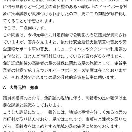
に信号無視など一定程度の違反歴のある75歳以上のドライバーを対
象に実車試験が義務付けられましたので、更にこの問題が顕在化し
てくることが予想されます。
そこで、二点伺います。
この問題は、令和元年の九月定例会で公明党の石渡議員が質問され
ていますが、答弁を見ますと、後付け安全運転支援装置の普及や安
全運転サポート車の普及、コミュニティバスやタクシーの利用券の
交付など、ほとんど市町村任せにしていると言わざるを得ません。
免許証返納後の高齢者の足の確保に関わる県の施策として、協賛事
業者の好意で成り立つシルバーサポーターズ制度は存じております
が、それ以外でこれまでの県の具体的施策を知事に伺います。
A 大野元裕 知事
議員御指摘のとおり、免許証の返納に伴う、高齢者の足の確保は重
要な課題と認識をしております。
こうした課題に対し、一義的には、地域の事情を詳しく知る地元の
市町村が取り組んでおり、県ではこれまで、市町村と連携を図りな
がら、高齢者をはじめとする地域の足の確保に努めております。