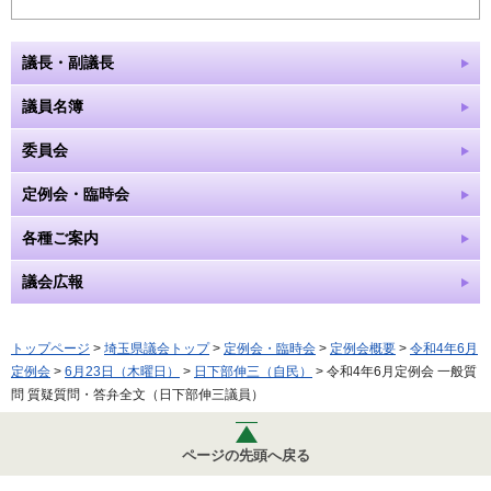
議長・副議長
議員名簿
委員会
定例会・臨時会
各種ご案内
議会広報
トップページ
>
埼玉県議会トップ
>
定例会・臨時会
>
定例会概要
>
令和4年6月
定例会
>
6月23日（木曜日）
>
日下部伸三（自民）
> 令和4年6月定例会 一般質
問 質疑質問・答弁全文（日下部伸三議員）
ページの先頭へ戻る