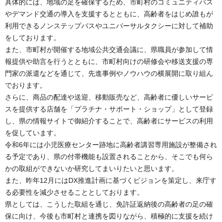
具体的には、地域の足を確保するため、市町村のコミュニティバス
やデマンド交通の導入を支援するとともに、高齢者をはじめ誰もが
利用できるノンステップバスやユニバーサルタクシーに対して補助
をしております。
また、市町村が開催する地域公共交通会議に、県職員が参加して情
報提供や助言を行うとともに、市町村向けの研修会や移送支援の専
門家の派遣などを通じて、先進事例やノウハウの横展開に取り組ん
でおります。
さらに、商品の配達や送迎、移動販売など、高齢者に優しいサービ
スを提供する店舗を「プラチナ・サポート・ショップ」として登録
し、県の情報サイトで御紹介することで、高齢者にサービスの利用
を促しています。
令和6年には小児医療センター跡地に高齢者講習専用施設が整備され
る予定であり、県の付帯機能も設置されることから、そこでも何ら
かの取組ができないか研究してまいりたいと思います。
また、昨年12月にはDX推進計画に基づくビジョンを策定し、来庁す
る必要性を減少させることとしております。
県としては、こうした取組を通じ、免許証返納後の高齢者の足の確
保に向け、今後も市町村と連携を図りながら、積極的に支援を続け