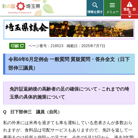
彩の国 埼玉県
緊急・防
情報を探す
メニュー
災
ページ番号：218523
掲載日：2025年7月7日
令和4年6月定例会 一般質問 質疑質問・答弁全文（日下
部伸三議員）
免許証返納後の高齢者の足の確保について - これまでの埼
玉県の具体的施策について
Q 日下部伸三 議員（自民）
私の外来には米寿を過ぎても車を運転している患者さんが多数おら
れますが、食料品は宅配サービスもありますので、免許を返して一
番困るのは役所と病院への足です。今年の5月13日から、過去3年間