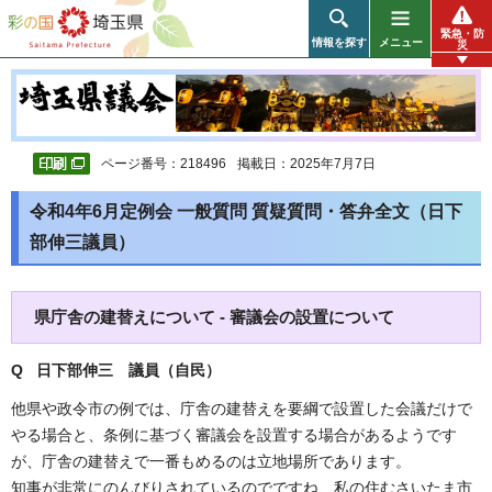
彩の国 埼玉県
緊急・防
情報を探す
メニュー
災
ページ番号：218496
掲載日：2025年7月7日
令和4年6月定例会 一般質問 質疑質問・答弁全文（日下
部伸三議員）
県庁舎の建替えについて - 審議会の設置について
Q 日下部伸三 議員（自民）
他県や政令市の例では、庁舎の建替えを要綱で設置した会議だけで
やる場合と、条例に基づく審議会を設置する場合があるようです
が、庁舎の建替えで一番もめるのは立地場所であります。
知事が非常にのんびりされているのでですね、私の住むさいたま市