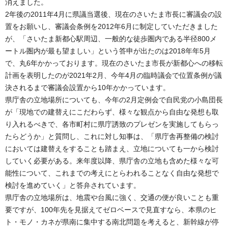
消えました。
2年後の2011年4月に県議当選後、現在のさいたま市長に審議会の設
置をお願いし、審議会条例を2012年6月に制定していただきました
が、「さいたま新都心駅周辺、一般的な徒歩圏内である半径800メ
ートル圏内が最も望ましい」という答申が出たのは2018年年5月
で、丸6年かかっております。現在のさいたま市長が新都心への移転
計画を表明したのが2021年2月、今年4月の臨時議会で位置条例が議
決されるまで審議会設置から10年かかっています。
県庁舎の立地場所についても、今年の2月定例会で自民党の小島団長
が「現地での建替えにこだわらず、様々な観点から自由な発想も取
り入れるべきで、各市町村に県庁誘致のプレゼンを実施してもらっ
たらどうか」と質問し、これに対し知事は、「県庁舎再整備の検討
においては建替えをすることも踏まえ、立地についても一から検討
していく必要がある。来年度以降、県庁舎の立地も含めた様々な可
能性について、これまでの考えにとらわれることなく自由な発想で
検討を進めていく」と答弁されています。
県庁舎の立地場所は、地震や台風に強く、交通の便が良いことも重
要ですが、100年先を見据えてゼロベースで見直すなら、本県のヒ
ト・モノ・カネが県南に集中する南北問題を考えると、新幹線が停