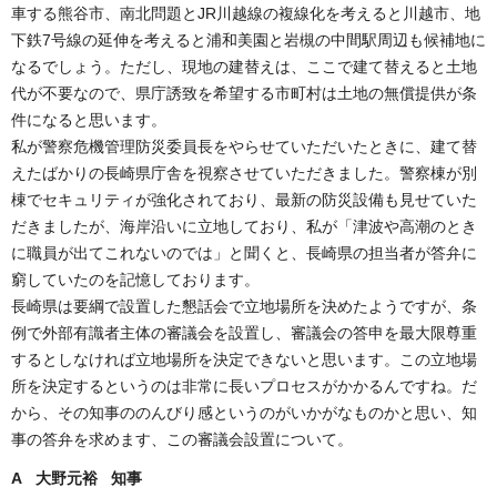
車する熊谷市、南北問題とJR川越線の複線化を考えると川越市、地
下鉄7号線の延伸を考えると浦和美園と岩槻の中間駅周辺も候補地に
なるでしょう。ただし、現地の建替えは、ここで建て替えると土地
代が不要なので、県庁誘致を希望する市町村は土地の無償提供が条
件になると思います。
私が警察危機管理防災委員長をやらせていただいたときに、建て替
えたばかりの長崎県庁舎を視察させていただきました。警察棟が別
棟でセキュリティが強化されており、最新の防災設備も見せていた
だきましたが、海岸沿いに立地しており、私が「津波や高潮のとき
に職員が出てこれないのでは」と聞くと、長崎県の担当者が答弁に
窮していたのを記憶しております。
長崎県は要綱で設置した懇話会で立地場所を決めたようですが、条
例で外部有識者主体の審議会を設置し、審議会の答申を最大限尊重
するとしなければ立地場所を決定できないと思います。この立地場
所を決定するというのは非常に長いプロセスがかかるんですね。だ
から、その知事ののんびり感というのがいかがなものかと思い、知
事の答弁を求めます、この審議会設置について。
A 大野元裕 知事