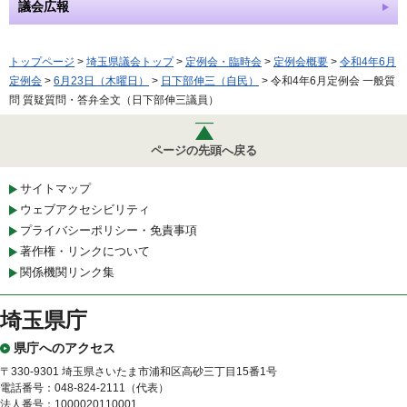
議会広報
トップページ
>
埼玉県議会トップ
>
定例会・臨時会
>
定例会概要
>
令和4年6月
定例会
>
6月23日（木曜日）
>
日下部伸三（自民）
> 令和4年6月定例会 一般質
問 質疑質問・答弁全文（日下部伸三議員）
ページの先頭へ戻る
サイトマップ
ウェブアクセシビリティ
プライバシーポリシー・免責事項
著作権・リンクについて
関係機関リンク集
埼玉県庁
県庁へのアクセス
〒330-9301 埼玉県さいたま市浦和区高砂三丁目15番1号
電話番号：048-824-2111（代表）
法人番号：1000020110001