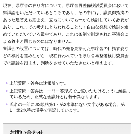
現在、県庁舎の在り方について、県庁舎再整備検討委員会において
御議論をいただいているところであり、その中には、議員御指摘の
あった建替えも踏まえ、立地についても一から検討していく必要が
あり、これまでの考えにとらわれることなく自由な発想で検討を進
めていただいている最中であり、これは条例で制定された審議会に
よる答申と同じものにはなりません。
審議会の設置については、時代の先を見据えた県庁舎の目指す姿な
どの検討を進めながら、現在行われている県庁舎再整備検討委員会
での議論を踏まえ、判断をさせていただきたいと考えます。
上記質問・答弁は速報版です。
上記質問・答弁は、一問一答形式でご覧いただけるように編集し
ているため、正式な会議録とは若干異なります。
氏名の一部にJIS規格第1・第2水準にない文字がある場合、第
1・第2水準の漢字で表記しています。
お問い合わせ