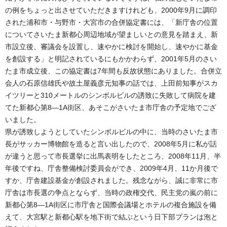
の例をちょっと出させていただきますけれども、2000年9月に調印
された浦和市・与野市・大宮市の合併協定書には、「新庁舎の位置
についてさいたま新都心周辺地域が望ましいとの意見を踏まえ、新
市設立後、審議会を設置し、速やかに検討を開始し、速やかに基金
を創設する」と明記されているにもかかわらず、2001年5月のさい
たま市成立後、この協定書は7年間も反故状態にありました。合併立
会人の石原信雄氏や故土屋義彦元知事の話では、上田前知事がスカ
イツリーと310メートルのシンボルビルの誘致に失敗して病院を建
てた新都心第8―1A街区、あそこがさいたま市庁舎の予定地でござ
いました。
県が誘致しようとしていたシンボルビルの中に、当時のさいたま市
長がサッカー博物館を造ると言い出したので、2008年5月に私が話
が違うと思って市長選挙に出馬表明をしたところ、2008年11月、半
年後ですね、庁舎整備検討委員会ができ、2009年4月、11か月後で
すか、庁舎建設基金が創設されました。残念ながら、誠に非常に市
庁舎は市長選の争点とならず、当時の政権交代、民主党の嵐の前に
新都心第8―1A街区に市庁舎と国際会議場とホテルの複合施設を備
えて、大宮駅と新都心駅を地下街で結ぶという日下部プランは泡と