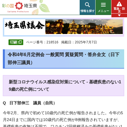
彩の国 埼玉県
緊急・防
情報を探す
メニュー
災
ページ番号：218516
掲載日：2025年7月7日
令和4年6月定例会 一般質問 質疑質問・答弁全文（日下
部伸三議員）
新型コロナウイルス感染症対策について - 基礎疾患のない1
9歳の死亡例について
Q 日下部伸三 議員（自民）
今年2月、県内で初めて10歳代の死亡例が報告されました。今年の5
月24日までに国内では10歳代の死亡例が8例報告されていますが、
基礎疾患の有無は不明で、ワクチン2回接種済みの基礎疾患がない1