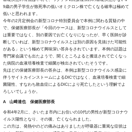
9歳の男子学生が致死率の低いオミクロン株で亡くなる確率は極めて
低いと思われます。
今年の2月定例会の新型コロナ特別委員会で本例に関わる質疑の中
で、保健医療部長が「今回のケースは、新型コロナウイルスとして
は重要ではなく、別の要因でお亡くなりになったが、早く医師が診
断していれば、新型コロナウイルスとは別の原因を見抜けた可能性
がある」という極めて興味深い答弁をされています。本例の話題は
専門家会議でも出たようで、聞くところよると搬送されて亡くなっ
た病院の血液培養検査で細菌が検出されていたそうです。
先ほどの保健医療部長の答弁は、本例は新型コロナウイルス感染に
伴うサイトカインストームによるDICではなく、血液培養検査で細
菌陽性、すなわち敗血症によるDICにより死亡したという理解でよ
ろしいでしょうか。
A 山﨑達也 保健医療部長
令和4年2月に、さいたま市内にお住いの10代の男性が新型コロナウ
イルス陽性となり、その後、亡くなられました。
この方は、発熱やのどの痛みはありましたが呼吸器に重篤な症状は