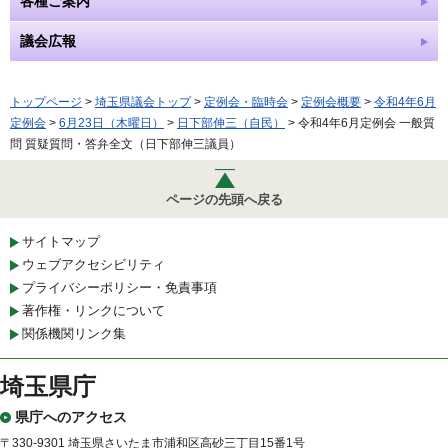
各種ご案内
議会広報
トップページ
>
埼玉県議会トップ
>
定例会・臨時会
>
定例会概要
>
令和4年6月
定例会
>
6月23日（木曜日）
>
日下部伸三（自民）
> 令和4年6月定例会 一般質
問 質疑質問・答弁全文（日下部伸三議員）
ページの先頭へ戻る
サイトマップ
ウェブアクセシビリティ
プライバシーポリシー・免責事項
著作権・リンクについて
関係機関リンク集
埼玉県庁
県庁へのアクセス
〒330-9301 埼玉県さいたま市浦和区高砂三丁目15番1号