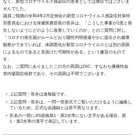
なく、新型コロナウイルス感染症の患者としては重症ではございま
せんでした。
議員ご指摘の令和4年2月定例会の新型コロナウイルス感染症対策特
別委員会における保健医療部長の答弁は、「こうした事案が2度と発
生しないようにどのように改善していくのか」とのご質問に対し、
「コロナの発生届がルールどおり陽性判明後速やかに提出され健康
観察ができていれば、体調悪化が新型コロナウイルスとは別の原因
によるものであると見抜けた可能性がある」という趣旨のもので
す。
なお、ご質問にありましたこの方の死因はDIC、すなわち播種性血
管内凝固症候群であり、その原因は不明でございます。
上記質問・答弁は速報版です。
上記質問・答弁は、一問一答形式でご覧いただけるように編集し
ているため、正式な会議録とは若干異なります。
氏名の一部にJIS規格第1・第2水準にない文字がある場合、第
1・第2水準の漢字で表記しています。