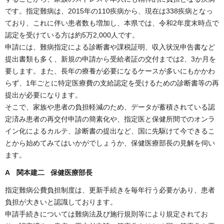
です。指定難病は、2015年の110疾病から、現在は338疾病となっ
ており、これに伴い患者数も増加し、本県では、令和2年度末時点で
認定を受けている方は約5万2,000人です。
申請には、難病指定による診断書や課税証明、収入状況申告書など
提出書類も多く、新規の申請から受給者証の交付までは2、3か月を
要します。また、長年の療養が必要になるケースが多いにもかかわ
らず、1年ごとに特定医療費の支給認定を受けるための診断書等の再
提出が必要になります。
そこで、家族や患者の負担軽減のため、データが蓄積されている認
定済み患者の再交付申請の簡素化や、指定医と保健所間でのオンラ
イン化によるカルテ、診断書の提出など、国に先駆けて今できるこ
とから始めてみてはいかがでしょうか、保健医療部長の見解を伺い
ます。
A 関本建二 保健医療部長
指定難病公費負担制度は、更新手続きを毎年行う必要があり、患者
負担が大きいと認識しております。
申請手続きについては難病法及び施行規則等により規定されてお