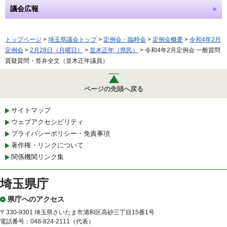
議会広報
トップページ
>
埼玉県議会トップ
>
定例会・臨時会
>
定例会概要
>
令和4年2月
定例会
>
2月28日（月曜日）
>
並木正年（県民）
> 令和4年2月定例会 一般質問
質疑質問・答弁全文（並木正年議員）
ページの先頭へ戻る
サイトマップ
ウェブアクセシビリティ
プライバシーポリシー・免責事項
著作権・リンクについて
関係機関リンク集
埼玉県庁
県庁へのアクセス
〒330-9301 埼玉県さいたま市浦和区高砂三丁目15番1号
電話番号：048-824-2111（代表）