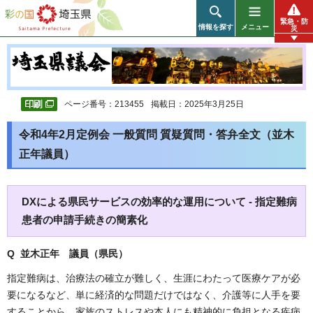
彩の国 埼玉県
緊急・防
情報を探す
メニュー
災
ページ番号：213455
掲載日：2025年3月25日
令和4年2月定例会 一般質問 質疑質問・答弁全文（並木
正年議員）
DXによる県民サービスの効率的な運用について - 指定難病
患者の申請手続きの簡素化
Q 並木正年 議員（県民）
指定難病は、治療法の確立が難しく、生涯にわたって医療ケアが必
要になるなど、単に経済的な問題だけではなく、介護等に人手を要
することから、家族のストレスや本人にも精神的に負担となる疾病