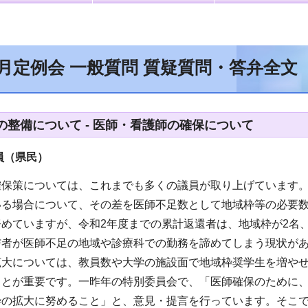
2月定例会 一般質問 質疑質問・答弁全文
の整備について - 医師・看護師の確保について
員（県民）
保策については、これまでも多くの議員が取り上げています。
いる場合について、その差を医師不足数として地域枠等の必要
めていますが、令和2年度までの累計返還者は、地域枠が2名、
与者が医師不足の地域や診療科での勤務を諦めてしまう現状が
拡大については、教員数や大学の施設面で地域枠奨学生を増や
ことが重要です。一昨年の特別委員会で、「医師確保のために
枠の拡大に努めること」と、意見・提言を行っています。そこ