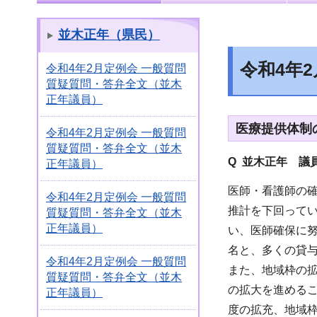
並木正年（県民）
令和4年
令和4年2月定例会 一般質問
質疑質問・答弁全文（並木
正年議員）
医療提供体制
令和4年2月定例会 一般質問
質疑質問・答弁全文（並木
Q 並木正年 議
正年議員）
医師・看護師の確
令和4年2月定例会 一般質問
推計を下回って
質疑質問・答弁全文（並木
正年議員）
い、医師確保に努
名と、多くの貸
令和4年2月定例会 一般質問
また、地域枠の
質疑質問・答弁全文（並木
の拡大を進める
正年議員）
度の拡充、地域