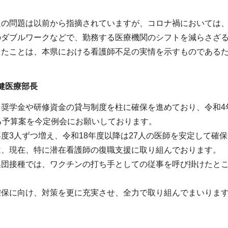
足の問題は以前から指摘されていますが、コロナ禍においては
のダブルワークなどで、勤務する医療機関のシフトを減らさざ
ったことは、本県における看護師不足の実情を示すものである
健医療部長
奨学金や研修資金の貸与制度を柱に確保を進めており、令和4年
る予算案を今定例会にお願いしております。
度3人ずつ増え、令和18年度以降は27人の医師を安定して確
は、現在、特に潜在看護師の復職支援に取り組んでおります。
団接種では、ワクチンの打ち手としての従事を呼び掛けたとこ
確保に向け、対策を更に充実させ、全力で取り組んでまいりま