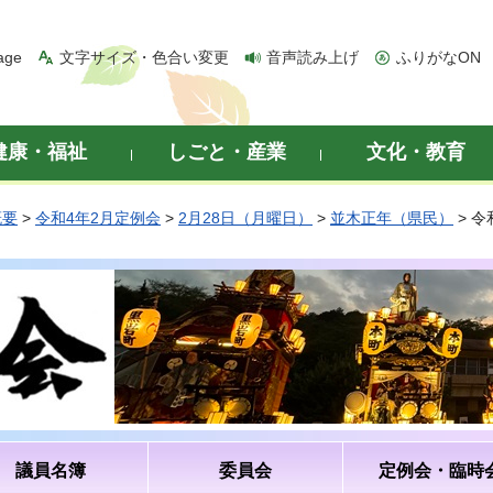
age
文字サイズ・色合い変更
音声読み上げ
ふりがなON
健康・福祉
しごと・産業
文化・教育
概要
>
令和4年2月定例会
>
2月28日（月曜日）
>
並木正年（県民）
> 
議員名簿
委員会
定例会・臨時