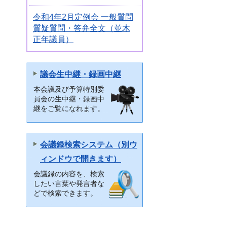
令和4年2月定例会 一般質問
質疑質問・答弁全文（並木
正年議員）
議会生中継・録画中継
本会議及び予算特別委
員会の生中継・録画中
継をご覧になれます。
会議録検索システム（別ウ
ィンドウで開きます）
会議録の内容を、検索
したい言葉や発言者な
どで検索できます。