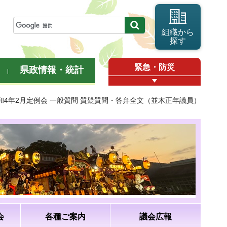
組織から
探す
緊急・防災
県政情報・統計
令和4年2月定例会 一般質問 質疑質問・答弁全文（並木正年議員）
会
各種ご案内
議会広報