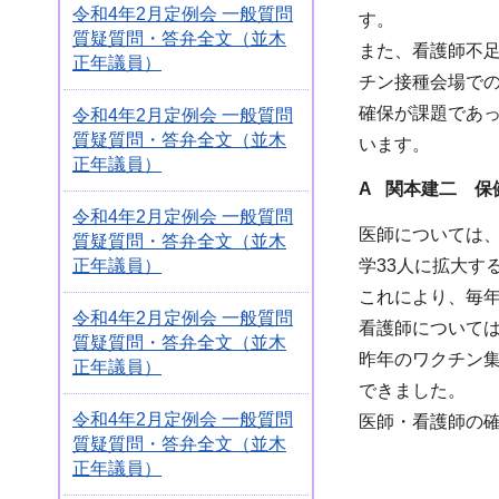
令和4年2月定例会 一般質問
す。
質疑質問・答弁全文（並木
また、看護師不
正年議員）
チン接種会場で
確保が課題であ
令和4年2月定例会 一般質問
質疑質問・答弁全文（並木
います。
正年議員）
A 関本建二 保
令和4年2月定例会 一般質問
医師については、
質疑質問・答弁全文（並木
正年議員）
学33人に拡大す
これにより、毎年
令和4年2月定例会 一般質問
看護師について
質疑質問・答弁全文（並木
昨年のワクチン集
正年議員）
できました。
令和4年2月定例会 一般質問
医師・看護師の
質疑質問・答弁全文（並木
正年議員）