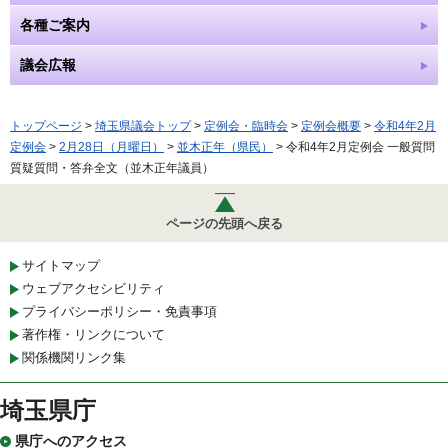
各種ご案内
議会広報
トップページ
>
埼玉県議会トップ
>
定例会・臨時会
>
定例会概要
>
令和4年2月
定例会
>
2月28日（月曜日）
>
並木正年（県民）
> 令和4年2月定例会 一般質問
質疑質問・答弁全文（並木正年議員）
ページの先頭へ戻る
サイトマップ
ウェブアクセシビリティ
プライバシーポリシー・免責事項
著作権・リンクについて
関係機関リンク集
埼玉県庁
県庁へのアクセス