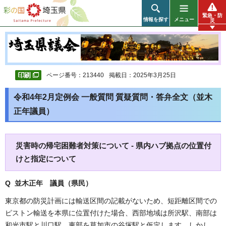
彩の国 埼玉県
緊急・防
情報を探す
メニュー
災
ページ番号：213440
掲載日：2025年3月25日
令和4年2月定例会 一般質問 質疑質問・答弁全文（並木
正年議員）
災害時の帰宅困難者対策について - 県内ハブ拠点の位置付
けと指定について
Q 並木正年 議員（県民）
東京都の防災計画には輸送区間の記載がないため、短距離区間での
ピストン輸送を本県に位置付けた場合、西部地域は所沢駅、南部は
和光市駅と川口駅、東部を草加市の谷塚駅と仮定します。しかし、