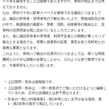
ース等を確保することは困難でありますので、事前の指定までは考
えておりません。
なお、県内で十分に駐車スペースを確保できる施設につきまして
は、施設の所有者・管理者等の了解を頂いた上で、県地域防災計画
の中で、救援物資の集配や、警察、消防、自衛隊等の集結など、災
害時の活用用途を既に定めているところでございます。
また、仮に施設所有者や管理者、利用予定者との調整が整ってハブ
拠点とする場合でも、実際に発着所の設置、運営を担う市町村との
連携も重要となります。
このように、県内ハブ拠点の位置付けにつきましては、様々な関係
機関との十分な調整が必要なことから、どのような形で整理できる
か、今後研究をしたいと思います。
上記質問・答弁は速報版です。
上記質問・答弁は、一問一答形式でご覧いただけるように編集し
ているため、正式な会議録とは若干異なります。
氏名の一部にJIS規格第1・第2水準にない文字がある場合、第
1・第2水準の漢字で表記しています。