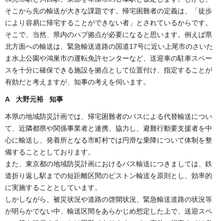
そこから先の輸送が大きな課題です。帰宅困難者の定義は、「徒歩
により容易に帰宅することができない者」とされているからです。
そこで、当然、県内のハブ拠点が必要になると思います。例えば県
北方面への輸送は、緊急輸送道路の国道17号に近い上尾市のさいた
ま水上公園や鴻巣市の運転免許センターなど、送迎車の駐車スペー
スを十分に確保できる施設を拠点として位置付け、指定することが
有効だと考えますが、知事の考えを伺います。
A 大野元裕 知事
本県の地域防災計画では、帰宅困難者のバスによる代替輸送につい
て、近隣都県や関係事業者と連携、協力し、避難行動要支援者を中
心に輸送し、発着所となる市町村では円滑な乗降について体制を整
備することとしております。
また、東京都の地域防災計画におけるバス輸送につきましては、鉄
道折り返し駅までの短距離区間のピストン輸送を原則とし、効率的
に実施することとしています。
しかしながら、被災状況や道路の啓開状況、緊急輸送道路の状況等
が明らかでない中、輸送区間をあらかじめ想定した上で、送迎スペ