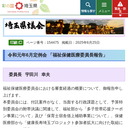
彩の国 埼玉県
緊急・防
情報を探す
メニュー
災
ページ番号：154475
掲載日：2025年6月25日
令和元年6月定例会 「福祉保健医療委員長報告」
委員長 宇田川 幸夫
福祉保健医療委員会における審査経過の概要について、御報告申し
上げます。
本委員会には、付託案件がなく、当面する行政課題として、予算特
別委員会の附帯決議に関連して、福祉部から「多子世帯応援クーポ
ン事業について」及び「保育士宿舎借上補助事業について」、保健
医療部から「健康長寿埼玉プロジェクト参加者拡大に向けた取組に