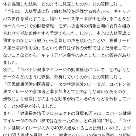
体と協議した結果、どのように見直したのか」との質問に対し、
「当初は、人材育成に取り組む施設を評価する観点から、キャリア
パス要件を満たすこと、福祉サービス第三者評価を受けること及び
ホームページでの財務情報、モデル賃金等の情報公開の要件を組み
合わせて補助条件とする予定であった。しかし、本当に人材育成に
適するのかという観点から見直しの声を頂いたことや、福祉サービ
ス第三者評価を受けるという要件は保育の分野ではまだ浸透してい
ないことなどから、キャリアパス要件のみとした」との答弁があり
ました。
次に、「コバトン健康マイレージの効果検証について、どのような
データをどのように収集、分析していくのか」との質問に対し、
「国民健康保険の医療費データや特定健診のデータが、コバトン健
康マイレージの参加者と非参加者とでどのような違いがあるのか、
歩数により健康にどのような効果が出ているのかなどを分析してい
く」との答弁がありました。
また、「健康長寿埼玉プロジェクトの目標40万人は、コバトン健康
マイレージのみの目標ではなかったのか」との質問に対し、「コバ
トン健康マイレージのみで40万人達成することは難しいので、まず
は10万人達成を目指したい。健康マイレージの魅力を高め、分析結