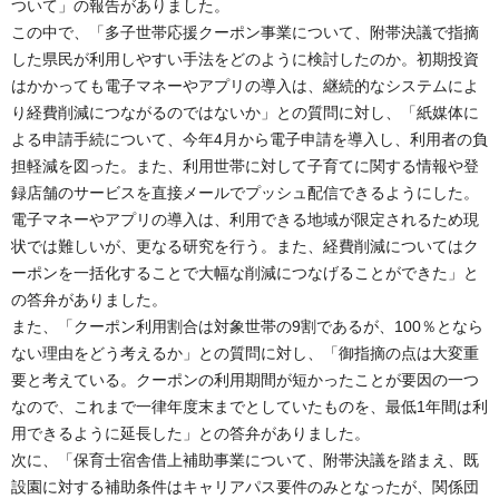
ついて」の報告がありました。
この中で、「多子世帯応援クーポン事業について、附帯決議で指摘
した県民が利用しやすい手法をどのように検討したのか。初期投資
はかかっても電子マネーやアプリの導入は、継続的なシステムによ
り経費削減につながるのではないか」との質問に対し、「紙媒体に
よる申請手続について、今年4月から電子申請を導入し、利用者の負
担軽減を図った。また、利用世帯に対して子育てに関する情報や登
録店舗のサービスを直接メールでプッシュ配信できるようにした。
電子マネーやアプリの導入は、利用できる地域が限定されるため現
状では難しいが、更なる研究を行う。また、経費削減についてはク
ーポンを一括化することで大幅な削減につなげることができた」と
の答弁がありました。
また、「クーポン利用割合は対象世帯の9割であるが、100％となら
ない理由をどう考えるか」との質問に対し、「御指摘の点は大変重
要と考えている。クーポンの利用期間が短かったことが要因の一つ
なので、これまで一律年度末までとしていたものを、最低1年間は利
用できるように延長した」との答弁がありました。
次に、「保育士宿舎借上補助事業について、附帯決議を踏まえ、既
設園に対する補助条件はキャリアパス要件のみとなったが、関係団