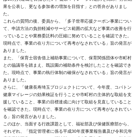
果を公表し、更なる参加者の増加を目指す」との答弁がありまし
た。
これらの質問の後、委員から、「多子世帯応援クーポン事業につい
て、申請方法の負担軽減やサービス範囲の拡大など事業の改善を行
っていることや業務委託料の圧縮に努めていることを確認できた。
現時点で、事業の在り方について再考がなされている」旨の発言が
ありました。
また、「保育士宿舎借上補助事業について、保育関係団体や市町村
との協議等を踏まえ、既設園の補助条件を検討したことを確認でき
た。現時点で、事業の執行体制の確保がなされている」旨の発言が
ありました。
さらに、「健康長寿埼玉プロジェクトについて、今年度、コバトン
健康マイレージの効果検証を行うことや市町村の主体的な取組を支
援していること、事業の目標達成に向けて取組を見直していること
を確認できた。現時点で、事業の在り方について再考がなされてい
る」旨の発言がありました。
このほか、当面する行政課題として、福祉部及び保健医療部から、
それぞれ、「指定管理者に係る平成30年度事業報告書及び令和元年