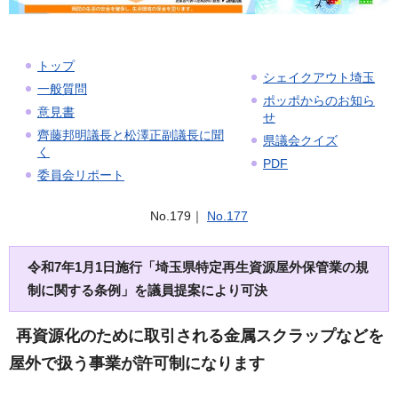
トップ
シェイクアウト埼玉
一般質問
ポッポからのお知ら
意見書
せ
齊藤邦明議長と松澤正副議長に聞
県議会クイズ
く
PDF
委員会リポート
No.179｜
No.177
令和7年1月1日施行「埼玉県特定再生資源屋外保管業の規
制に関する条例」を議員提案により可決
再資源化のために取引される金属スクラップなどを
屋外で扱う事業が許可制になります