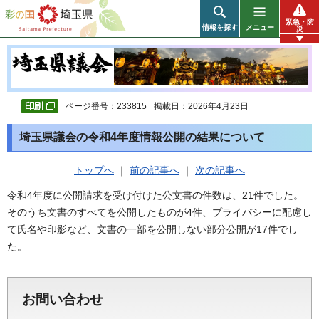
彩の国 埼玉県
緊急・防
情報を探す
メニュー
災
ページ番号：233815
掲載日：2026年4月23日
埼玉県議会の令和4年度情報公開の結果について
トップへ
｜
前の記事へ
｜
次の記事へ
令和4年度に公開請求を受け付けた公文書の件数は、21件でした。
そのうち文書のすべてを公開したものが4件、プライバシーに配慮し
て氏名や印影など、文書の一部を公開しない部分公開が17件でし
た。
お問い合わせ