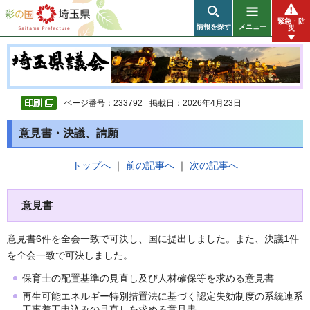
彩の国 埼玉県
緊急・防
情報を探す
メニュー
災
ページ番号：233792
掲載日：2026年4月23日
意見書・決議、請願
トップへ
｜
前の記事へ
｜
次の記事へ
意見書
意見書6件を全会一致で可決し、国に提出しました。また、決議1件
を全会一致で可決しました。
保育士の配置基準の見直し及び人材確保等を求める意見書
再生可能エネルギー特別措置法に基づく認定失効制度の系統連系
工事着工申込みの見直しを求める意見書