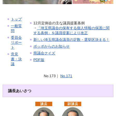
トップ
12月定例会の主な議員提案条例
一般質
・
「埼玉県議会の保有する個人情報の保護に関
問
する条例」を議員提案により改正
委員会
新しい埼玉県議会議員の定数・選挙区決まる！
リポー
ポッポからのお知らせ
ト
県議会クイズ
意見
書・決
PDF版
議
No.173｜
No.171
議長あいさつ