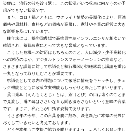
染症は、流行の波を繰り返し、この状況がいつ収束に向かうのか予
想ができない状況です。
また、コロナ禍とともに、ウクライナ情勢の長期化により、原油
価格や原材料、食料などの価格が高騰し、家計や企業の経営に大き
な影響を及ぼしています。
昨年末には、採卵鶏農場で高病原性鳥インフルエンザが相次いで
確認され、養鶏農家にとって大きな脅威となっています。
こうした危機への対応はもちろんのこと、人口減少・少子高齢化
への対応のほか、デジタルトランスフォーメーションの推進など、
さまざまな課題に対して県議会と執行機関が切磋琢磨し議論を重ね
一丸となって取り組むことが重要です。
県議会として県内の課題について敏感に情報をキャッチし、チェ
ック機能とともに政策立案機能もしっかりと果たしてまいります。
鳶目兎耳（えんもくとじ）とは、鳶（とび）の目は遠くのことま
で見渡し、兎の耳はささいな音も聞き漏らさないという意味の言葉
です。まさに、私たちが目指す姿勢であります。
うさぎ年の今年、この言葉を胸に刻み、決意新たに本県の発展に
尽くしていきたいと考えております。
どうぞ本年もご支援ご協力を賜りますよう、よろしくお願い申し