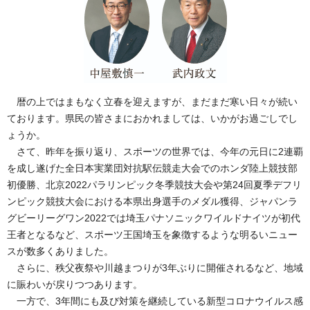
暦の上ではまもなく立春を迎えますが、まだまだ寒い日々が続い
ております。県民の皆さまにおかれましては、いかがお過ごしでし
ょうか。
さて、昨年を振り返り、スポーツの世界では、今年の元日に2連覇
を成し遂げた全日本実業団対抗駅伝競走大会でのホンダ陸上競技部
初優勝、北京2022パラリンピック冬季競技大会や第24回夏季デフリ
ンピック競技大会における本県出身選手のメダル獲得、ジャパンラ
グビーリーグワン2022では埼玉パナソニックワイルドナイツが初代
王者となるなど、スポーツ王国埼玉を象徴するような明るいニュー
スが数多くありました。
さらに、秩父夜祭や川越まつりが3年ぶりに開催されるなど、地域
に賑わいが戻りつつあります。
一方で、3年間にも及び対策を継続している新型コロナウイルス感