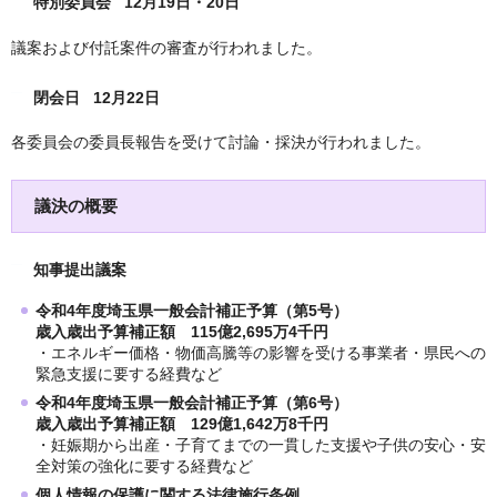
特別委員会 12月19日・20日
議案および付託案件の審査が行われました。
閉会日 12月22日
各委員会の委員長報告を受けて討論・採決が行われました。
議決の概要
知事提出議案
令和4年度埼玉県一般会計補正予算（第5号）
歳入歳出予算補正額 115億2,695万4千円
・エネルギー価格・物価高騰等の影響を受ける事業者・県民への
緊急支援に要する経費など
令和4年度埼玉県一般会計補正予算（第6号）
歳入歳出予算補正額 129億1,642万8千円
・妊娠期から出産・子育てまでの一貫した支援や子供の安心・安
全対策の強化に要する経費など
個人情報の保護に関する法律施行条例