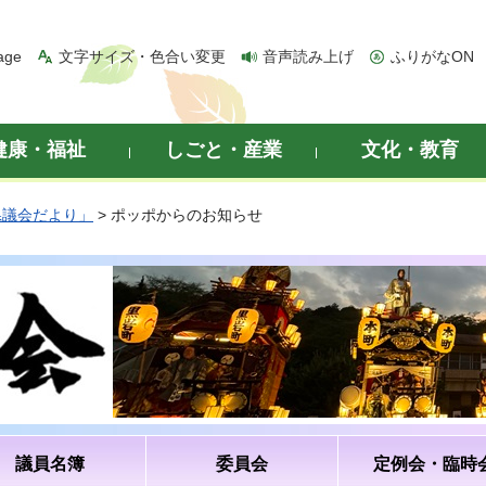
age
文字サイズ・色合い変更
音声読み上げ
ふりがなON
健康・福祉
しごと・産業
文化・教育
県議会だより」
> ポッポからのお知らせ
議員名簿
委員会
定例会・臨時