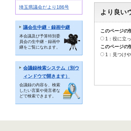
埼玉県議会だより186号
より良い
議会生中継・録画中継
このページの
本会議及び予算特別委
1：役に立
員会の生中継・録画中
このページの
継をご覧になれます。
1：見つけ
会議録検索システム（別ウ
ィンドウで開きます）
会議録の内容を、検索
したい言葉や発言者な
どで検索できます。