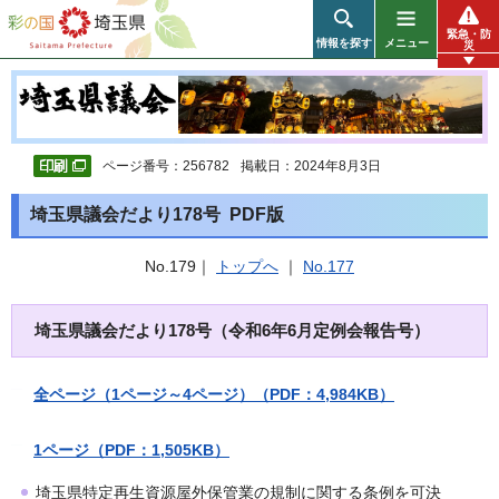
彩の国 埼玉県
緊急・防
情報を探す
メニュー
災
ページ番号：256782
掲載日：2024年8月3日
埼玉県議会だより178号 PDF版
No.179｜
トップへ
｜
No.177
埼玉県議会だより178号（令和6年6月定例会報告号）
全ページ（1ページ～4ページ）（PDF：4,984KB）
1ページ（PDF：1,505KB）
埼玉県特定再生資源屋外保管業の規制に関する条例を可決