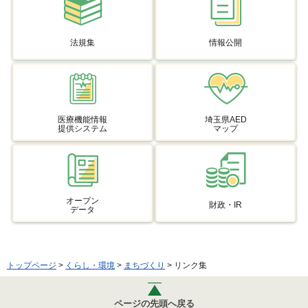
法規集
情報公開
医療機能情報
埼玉県AED
提供システム
マップ
オープン
財政・IR
データ
トップページ
>
くらし・環境
>
まちづくり
> リンク集
ページの先頭へ戻る