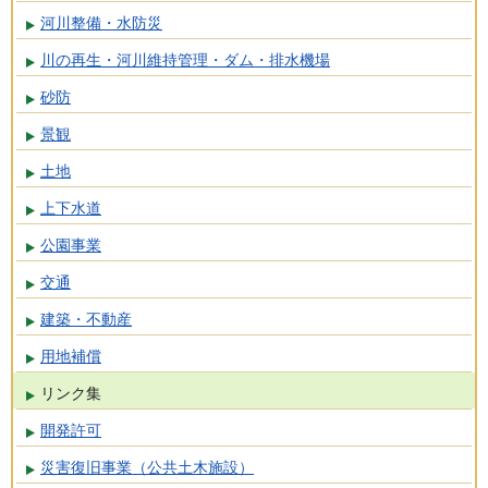
河川整備・水防災
川の再生・河川維持管理・ダム・排水機場
砂防
景観
土地
上下水道
公園事業
交通
建築・不動産
用地補償
リンク集
開発許可
災害復旧事業（公共土木施設）