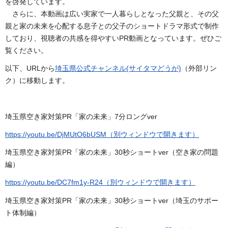
を啓発しています。
さらに、本動画は広い実家で一人暮らしとなった父親と、その父
親と家の未来を心配する息子との父子のショートドラマ形式で制作
しており、視聴者の共感を得やすいPR動画となっています。ぜひご
覧ください。
以下、URLから
埼玉県公式チャンネル(サイタマどうが)
（外部リン
ク）に移動します。
埼玉県空き家対策PR「家の未来」7分ロングver
https://youtu.be/DjMUtO6bUSM（別ウィンドウで開きます）
埼玉県空き家対策PR「家の未来」30秒ショートver（空き家の問題
編）
https://youtu.be/DC7fm1y-R24（別ウィンドウで開きます）
埼玉県空き家対策PR「家の未来」30秒ショートver（埼玉のサポー
ト体制編）