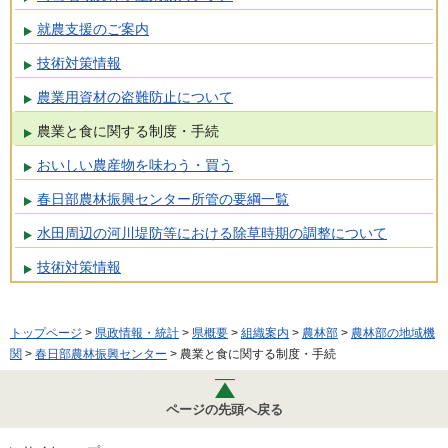
就農支援のご案内
技術対策情報
農業用資材の盗難防止について
農業と食に関する制度・手続
おいしい農産物を味わう・買う
春日部農林振興センター所管の要綱一覧
水田周辺の河川堤防等における除草時期の調整について
技術対策情報
トップページ
>
県政情報・統計
>
県概要
>
組織案内
>
農林部
>
農林部の地域機
関
>
春日部農林振興センター
> 農業と食に関する制度・手続
ページの先頭へ戻る