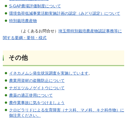
S-GAP農場評価制度について
環境負荷低減事業活動実施計画の認定（みどり認定）について
特別栽培農産物
（よくあるお問合せ）
埼玉県特別栽培農産物認証事務等に
関する要綱・要領・様式
その他
イネカメムシ発生状況調査を実施しています
。
農業用資材の盗難防止について
ナガエツルノゲイトウについて
農薬の適正使用について
農作業事故に気をつけましょう
クロピラリドによる生育障害（ナス科、マメ科、キク科作物）に
御注意ください。