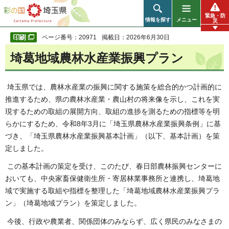
彩の国 埼玉県
緊急・防
情報を探す
メニュー
災
ページ番号：20971
掲載日：2026年6月30日
埼葛地域農林水産業振興プラン
埼玉県では、農林水産業の振興に関する施策を総合的かつ計画的に
推進するため、県の農林水産業・農山村の将来像を示し、これを実
現するための取組の展開方向、取組の進捗を測るための指標等を明
らかにするため、令和8年3月に「埼玉県農林水産業振興条例」に基
づき、「埼玉県農林水産業振興基本計画」（以下、基本計画）を策
定しました。
この基本計画の策定を受け、このたび、春日部農林振興センターに
おいても、中央家畜保健衛生所・寄居林業事務所と連携し、埼葛地
域で実施する取組や指標を整理した「埼葛地域農林水産業振興プラ
ン」（埼葛地域プラン）を策定しました。
今後、行政や農業者、関係団体のみならず、広く県民のみなさまの