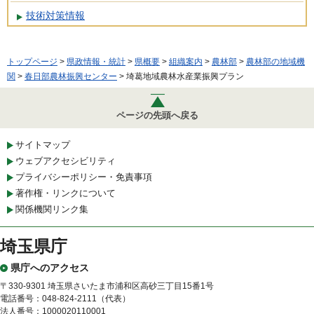
技術対策情報
トップページ
>
県政情報・統計
>
県概要
>
組織案内
>
農林部
>
農林部の地域機
関
>
春日部農林振興センター
> 埼葛地域農林水産業振興プラン
ページの先頭へ戻る
サイトマップ
ウェブアクセシビリティ
プライバシーポリシー・免責事項
著作権・リンクについて
関係機関リンク集
埼玉県庁
県庁へのアクセス
〒330-9301 埼玉県さいたま市浦和区高砂三丁目15番1号
電話番号：048-824-2111（代表）
法人番号：1000020110001