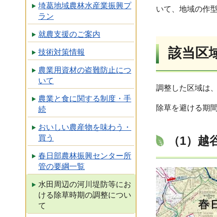
埼葛地域農林水産業振興プ
いて、地域の作
ラン
就農支援のご案内
該当区
技術対策情報
農業用資材の盗難防止につ
いて
調整した区域は
農業と食に関する制度・手
除草を避ける期
続
おいしい農産物を味わう・
買う
（1）越
春日部農林振興センター所
管の要綱一覧
水田周辺の河川堤防等にお
ける除草時期の調整につい
て