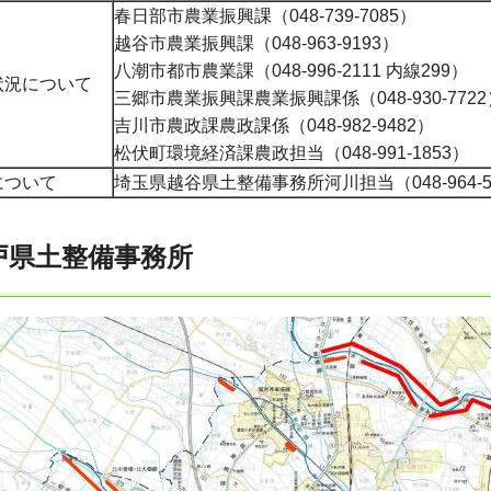
春日部市農業振興課（048-739-7085）
越谷市農業振興課（048-963-9193）
八潮市都市農業課（048-996-2111 内線299）
状況について
三郷市農業振興課農業振興課係（048-930-7722
吉川市農政課農政課係（048-982-9482）
松伏町環境経済課農政担当（048-991-1853）
について
埼玉県越谷県土整備事務所河川担当（048-964-5
戸県土整備事務所