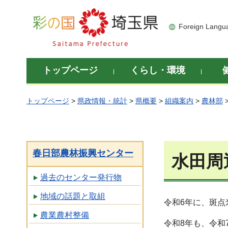
彩の国 埼玉県
Foreign Langu
トップページ
くらし・環境
トップページ
>
県政情報・統計
>
県概要
>
組織案内
>
農林部
春日部農林振興センター
水田周
過去のセンター発行物
地域の話題と取組
令和6年に、斑
農業農村整備
令和8年も、令