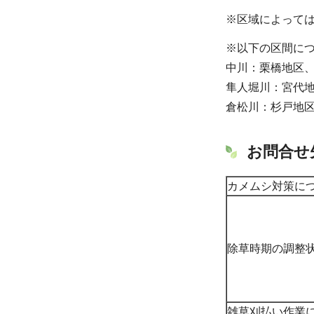
※区域によって
※以下の区間につ
中川：栗橋地区
隼人堀川：宮代
倉松川：杉戸地
お問合せ
カメムシ対策に
除草時期の調整
雑草刈払い作業