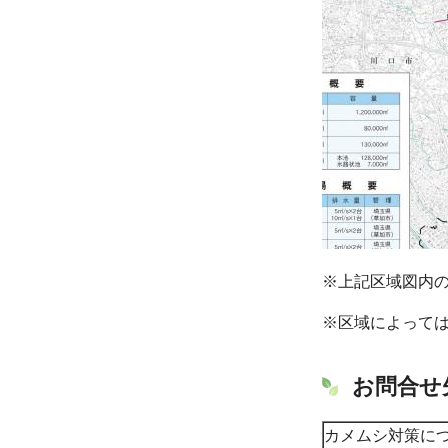
※上記区域図内
※区域によって
お問合せ
カメムシ対策に