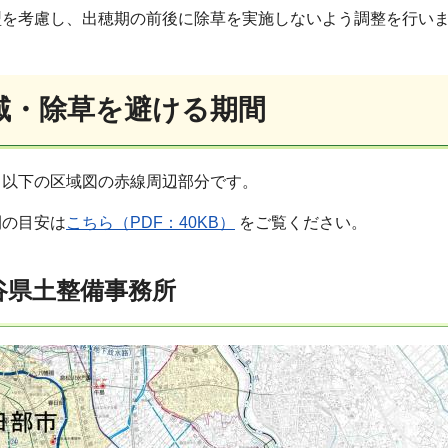
型を考慮し、出穂期の前後に除草を実施しないよう調整を行い
域・除草を避ける期間
、以下の区域図の赤線周辺部分です。
間の目安は
こちら（PDF：40KB）
をご覧ください。
谷県土整備事務所