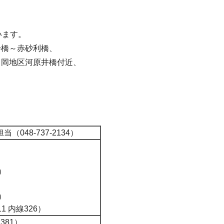
います。
寺橋～赤砂利橋、
白岡地区河原井橋付近、
48-737-2134）
）
）
1 内線326）
381）