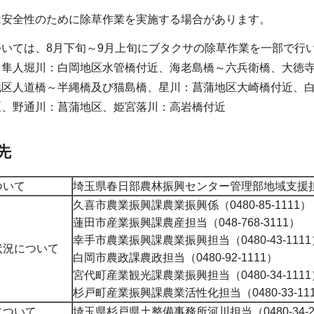
は安全性のために除草作業を実施する場合があります。
いては、8月下旬～9月上旬にブタクサの除草作業を一部で行
、隼人堀川：白岡地区水管橋付近、海老島橋～六兵衛橋、大徳
地区人道橋～半縄橋及び猫島橋、星川：菖蒲地区大崎橋付近、
区、野通川：菖蒲地区、姫宮落川：高岩橋付近
先
ついて
埼玉県春日部農林振興センター管理部地域支援担当（0
久喜市農業振興課農業振興係（0480-85-1111）
蓮田市産業振興課農産担当（048-768-3111）
幸手市農業振興課農業振興担当（0480-43-1111
状況について
白岡市農政課農政担当（0480-92-1111）
宮代町産業観光課農業振興担当（0480-34-1111
杉戸町産業振興課農業活性化担当（0480-33-111
について
埼玉県杉戸県土整備事務所河川担当（0480-34-2