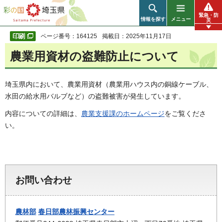
彩の国 埼玉県
緊急・防
情報を探す
メニュー
災
ページ番号：164125
掲載日：2025年11月17日
農業用資材の盗難防止について
埼玉県内において、農業用資材（農業用ハウス内の銅線ケーブル、
水田の給水用バルブなど）の盗難被害が発生しています。
内容についての詳細は、
農業支援課のホームページ
をご覧くださ
い。
お問い合わせ
農林部
春日部農林振興センター