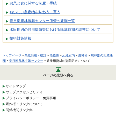
農業と食に関する制度・手続
おいしい農産物を味わう・買う
春日部農林振興センター所管の要綱一覧
水田周辺の河川堤防等における除草時期の調整について
技術対策情報
トップページ
>
県政情報・統計
>
県概要
>
組織案内
>
農林部
>
農林部の地域機
関
>
春日部農林振興センター
> 農業用資材の盗難防止について
ページの先頭へ戻る
サイトマップ
ウェブアクセシビリティ
プライバシーポリシー・免責事項
著作権・リンクについて
関係機関リンク集