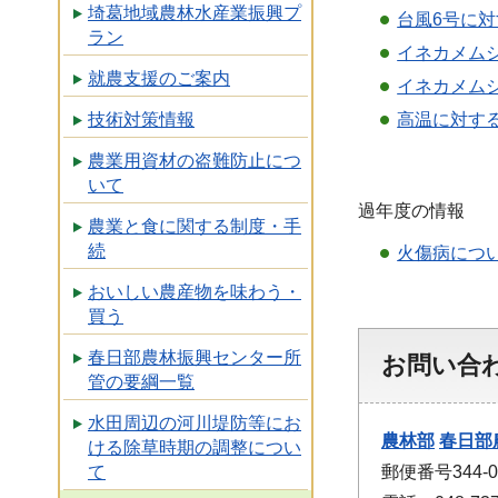
埼葛地域農林水産業振興プ
台風6号に対
ラン
イネカメムシ
就農支援のご案内
イネカメムシ
高温に対する
技術対策情報
農業用資材の盗難防止につ
いて
過年度の情報
農業と食に関する制度・手
続
火傷病につ
おいしい農産物を味わう・
買う
春日部農林振興センター所
お問い合
管の要綱一覧
水田周辺の河川堤防等にお
農林部
春日部
ける除草時期の調整につい
郵便番号344
て