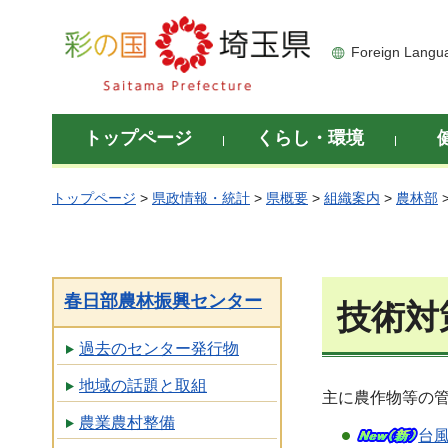
彩の国 埼玉県
Foreign Langu
トップページ
くらし・環境
トップページ
>
県政情報・統計
>
県概要
>
組織案内
>
農林部
春日部農林振興センター
技術対
過去のセンター発行物
地域の話題と取組
主に農作物等の
農業農村整備
台風