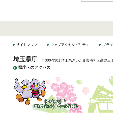
サイトマップ
ウェブアクセシビリティ
プライ
埼玉県庁
〒330-9301 埼玉県さいたま市浦和区高砂三
県庁へのアクセス
「コバトン」&「さいた
まっち」