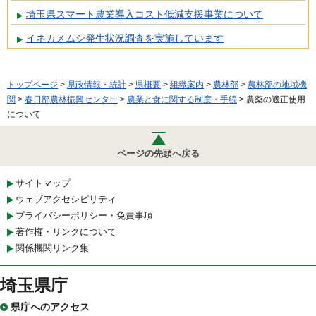
埼玉県スマート農業導入コスト低減支援事業について
イネカメムシ発生状況調査を実施しています
トップページ
>
県政情報・統計
>
県概要
>
組織案内
>
農林部
>
農林部の地域機
関
>
春日部農林振興センター
>
農業と食に関する制度・手続
> 農薬の適正使用
について
ページの先頭へ戻る
サイトマップ
ウェブアクセシビリティ
プライバシーポリシー・免責事項
著作権・リンクについて
関係機関リンク集
埼玉県庁
県庁へのアクセス