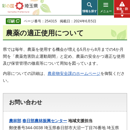
彩の国 埼玉県
緊急・防
情報を探す
メニュー
災
ページ番号：254315
掲載日：2024年6月5日
農薬の適正使用について
県では毎年、農薬を使用する機会が増える5月から8月までの4か月
間を「農薬危害防止運動期間」と定め、農薬の安全かつ適正な使用
及び保管管理の徹底等について周知を図っています。
内容についての詳細は、
農産物安全課のホームページ
を御覧くださ
い。
お問い合わせ
農林部
春日部農林振興センター
地域支援担当
郵便番号344-0038 埼玉県春日部市大沼一丁目76番地 埼玉県