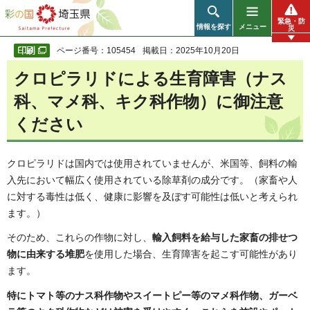
彩の国 埼玉県
緊急・防
情報を探す
メニュー
災
ページ番号：105454
掲載日：2025年10月20日
クロピラリドによる生育障害（ナス
科、マメ科、キク科作物）に御注意
ください
クロピラリドは国内では使用されていませんが、米国等、飼料の輸
入先において幅広く使用されている除草剤の成分です。（家畜や人
に対する毒性は低く、健康に影響を及ぼす可能性は低いと考えられ
ます。）
そのため、これらの作物に対し、
輸入飼料を給与した家畜の排せつ
物に由来する堆肥
を使用した場合、生育障害を起こす可能性があり
ます。
特にトマト等のナス科作物やスイートピー等のマメ科作物、ガーベ