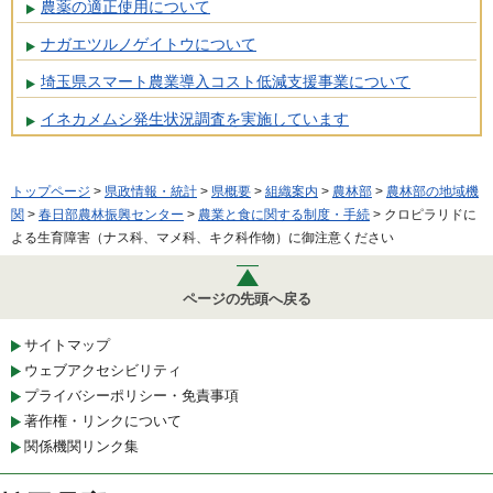
農薬の適正使用について
ナガエツルノゲイトウについて
埼玉県スマート農業導入コスト低減支援事業について
イネカメムシ発生状況調査を実施しています
トップページ
>
県政情報・統計
>
県概要
>
組織案内
>
農林部
>
農林部の地域機
関
>
春日部農林振興センター
>
農業と食に関する制度・手続
> クロピラリドに
よる生育障害（ナス科、マメ科、キク科作物）に御注意ください
ページの先頭へ戻る
サイトマップ
ウェブアクセシビリティ
プライバシーポリシー・免責事項
著作権・リンクについて
関係機関リンク集