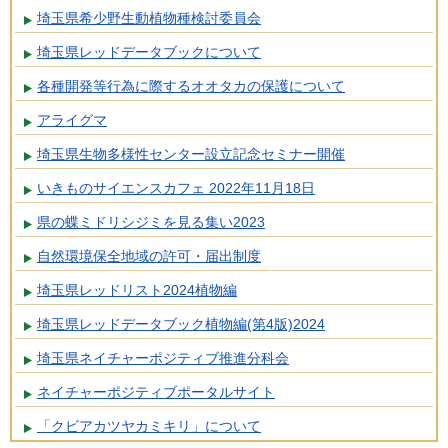
埼玉県希少野生動植物種検討委員会
埼玉県レッドデータブックについて
各種開発等行為に際するオオタカの保護について
アライグマ
埼玉県生物多様性センター設立記念セミナー開催
いきものサイエンスカフェ 2022年11月18日
県の蝶ミドリシジミを見る集い2023
自然環境保全地域の許可・届出制度
埼玉県レッドリスト2024植物編
埼玉県レッドデータブック植物編(第4版)2024
埼玉県ネイチャーポジティブ推進分科会
ネイチャーポジティブポータルサイト
「クビアカツヤカミキリ」について