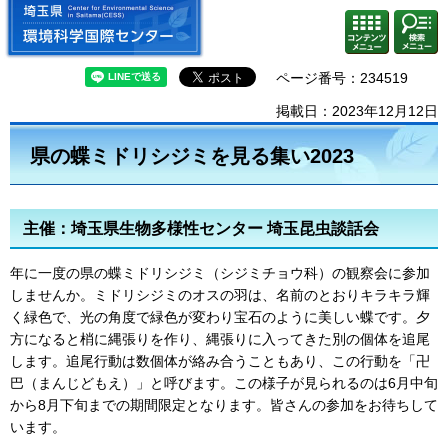
埼玉県 環境科学国際センター
検索・
コンテ
共通メ
ンツメ
ニュー
ニュー
ページ番号：234519
掲載日：2023年12月12日
県の蝶ミドリシジミを見る集い2023
主催：埼玉県生物多様性センター 埼玉昆虫談話会
年に一度の県の蝶ミドリシジミ（シジミチョウ科）の観察会に参加
しませんか。ミドリシジミのオスの羽は、名前のとおりキラキラ輝
く緑色で、光の角度で緑色が変わり宝石のように美しい蝶です。夕
方になると梢に縄張りを作り、縄張りに入ってきた別の個体を追尾
します。追尾行動は数個体が絡み合うこともあり、この行動を「卍
巴（まんじどもえ）」と呼びます。この様子が見られるのは6月中旬
から8月下旬までの期間限定となります。皆さんの参加をお待ちして
います。