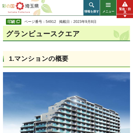
彩の国 埼玉県
緊急・防
情報を探す
メニュー
災
ページ番号：54912
掲載日：2023年9月8日
グランビュースクエア
1.マンションの概要