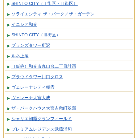
SHINTO CITY（Ⅰ街区・Ⅱ街区）
ソライエシティ ザ・パーク／ザ・ガーデン
イニシア和光
SHINTO CITY（Ⅲ街区）
ブランズタワー所沢
ルネ上尾
（仮称）和光市丸山台二丁目計画
プラウドタワー川口クロス
ヴェレーナシティ朝霞
ヴェレーナ大宮大成
ザ・パークハウス大宮吉敷町翠邸
シャリエ朝霞グランフィールド
プレミアムレジデンス武蔵浦和