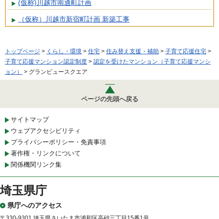
(仮称)川越市南通町計画
（仮称）川越市新宿町計画 新築工事
トップページ
>
くらし・環境
>
住宅
>
住み替え支援・補助
>
子育て応援住宅
>
子育て応援マンション認定制度
>
認定を受けたマンション（子育て応援マンシ
ョン）
> グランビュースクエア
ページの先頭へ戻る
サイトマップ
ウェブアクセシビリティ
プライバシーポリシー・免責事項
著作権・リンクについて
関係機関リンク集
埼玉県庁
県庁へのアクセス
〒330-9301 埼玉県さいたま市浦和区高砂三丁目15番1号