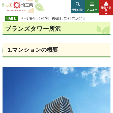
彩の国 埼玉県
緊急・防
情報を探す
メニュー
災
ページ番号：196793
掲載日：2025年1月14日
ブランズタワー所沢
1.マンションの概要