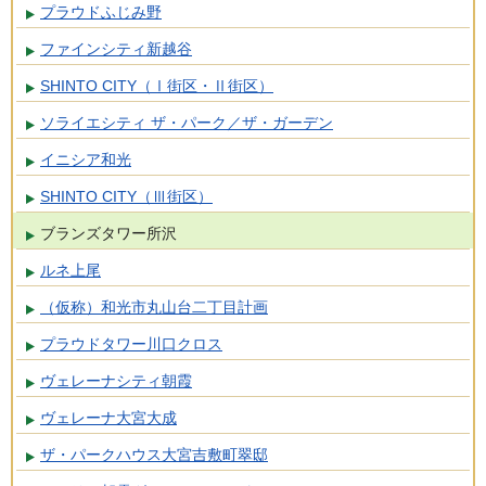
プラウドふじみ野
ファインシティ新越谷
SHINTO CITY（Ⅰ街区・Ⅱ街区）
ソライエシティ ザ・パーク／ザ・ガーデン
イニシア和光
SHINTO CITY（Ⅲ街区）
ブランズタワー所沢
ルネ上尾
（仮称）和光市丸山台二丁目計画
プラウドタワー川口クロス
ヴェレーナシティ朝霞
ヴェレーナ大宮大成
ザ・パークハウス大宮吉敷町翠邸