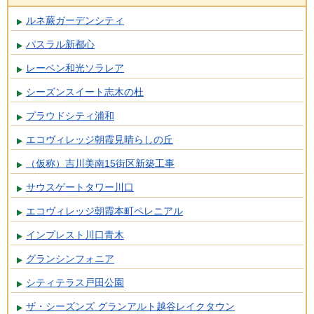
ルネ蕨ガーデンシティ
パスラル新都心
レーベン和光ソラレア
シーズンスイート志木の杜
プラウドシティ浦和
エコヴィレッジ朝霞見晴らしの丘
（仮称）吉川美南15街区新築工事
サウスゲートタワー川口
エコヴィレッジ朝霞本町ペレニアル
インプレスト川口青木
グランシンフォニア
シティテラス戸田公園
ザ・シーズンズ グランアルト越谷レイクタウン