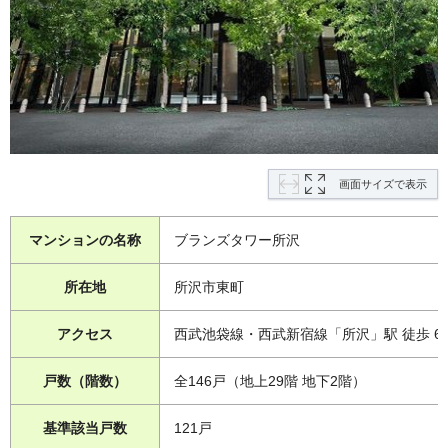
画面サイズで表示
マンションの名称
ブランズタワー所沢
所在地
所沢市東町
アクセス
西武池袋線・西武新宿線「所沢」駅 徒歩 6
戸数（階数）
全146戸（地上29階 地下2階）
基準該当戸数
121戸