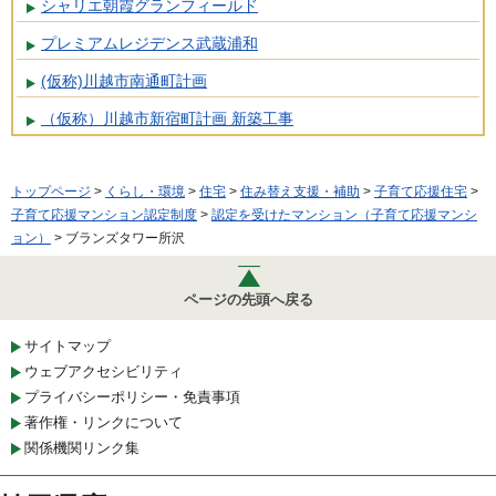
シャリエ朝霞グランフィールド
プレミアムレジデンス武蔵浦和
(仮称)川越市南通町計画
（仮称）川越市新宿町計画 新築工事
トップページ
>
くらし・環境
>
住宅
>
住み替え支援・補助
>
子育て応援住宅
>
子育て応援マンション認定制度
>
認定を受けたマンション（子育て応援マンシ
ョン）
> ブランズタワー所沢
ページの先頭へ戻る
サイトマップ
ウェブアクセシビリティ
プライバシーポリシー・免責事項
著作権・リンクについて
関係機関リンク集