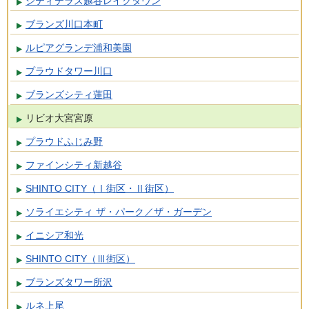
シティテラス越谷レイクタウン
ブランズ川口本町
ルピアグランデ浦和美園
プラウドタワー川口
ブランズシティ蓮田
リビオ大宮宮原
プラウドふじみ野
ファインシティ新越谷
SHINTO CITY（Ⅰ街区・Ⅱ街区）
ソライエシティ ザ・パーク／ザ・ガーデン
イニシア和光
SHINTO CITY（Ⅲ街区）
ブランズタワー所沢
ルネ上尾