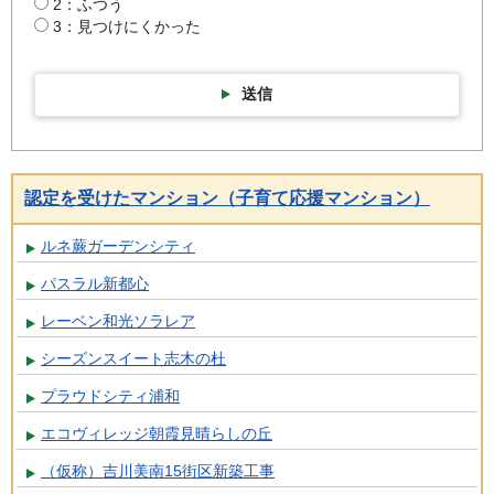
2：ふつう
3：見つけにくかった
送信
認定を受けたマンション（子育て応援マンション）
ルネ蕨ガーデンシティ
パスラル新都心
レーベン和光ソラレア
シーズンスイート志木の杜
プラウドシティ浦和
エコヴィレッジ朝霞見晴らしの丘
（仮称）吉川美南15街区新築工事