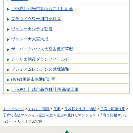
（仮称）和光市丸山台二丁目計画
プラウドタワー川口クロス
ヴェレーナシティ朝霞
ヴェレーナ大宮大成
ザ・パークハウス大宮吉敷町翠邸
シャリエ朝霞グランフィールド
プレミアムレジデンス武蔵浦和
(仮称)川越市南通町計画
（仮称）川越市新宿町計画 新築工事
トップページ
>
くらし・環境
>
住宅
>
住み替え支援・補助
>
子育て応援住宅
>
子育て応援マンション認定制度
>
認定を受けたマンション（子育て応援マンシ
ョン）
> リビオ大宮宮原