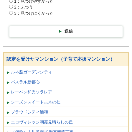
1：見つけやすかった
2：ふつう
3：見つけにくかった
送信
認定を受けたマンション（子育て応援マンション）
ルネ蕨ガーデンシティ
パスラル新都心
レーベン和光ソラレア
シーズンスイート志木の杜
プラウドシティ浦和
エコヴィレッジ朝霞見晴らしの丘
（仮称）吉川美南15街区新築工事