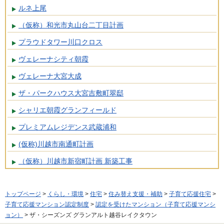
ルネ上尾
（仮称）和光市丸山台二丁目計画
プラウドタワー川口クロス
ヴェレーナシティ朝霞
ヴェレーナ大宮大成
ザ・パークハウス大宮吉敷町翠邸
シャリエ朝霞グランフィールド
プレミアムレジデンス武蔵浦和
(仮称)川越市南通町計画
（仮称）川越市新宿町計画 新築工事
トップページ
>
くらし・環境
>
住宅
>
住み替え支援・補助
>
子育て応援住宅
>
子育て応援マンション認定制度
>
認定を受けたマンション（子育て応援マンシ
ョン）
> ザ・シーズンズ グランアルト越谷レイクタウン