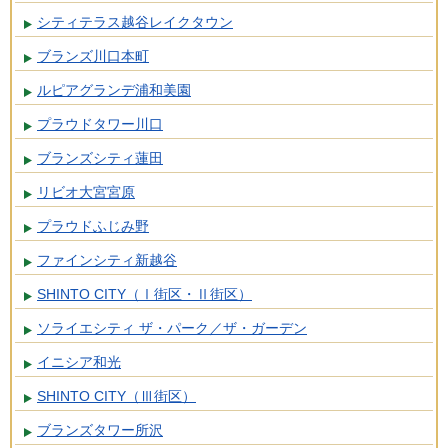
シティテラス越谷レイクタウン
ブランズ川口本町
ルピアグランデ浦和美園
プラウドタワー川口
ブランズシティ蓮田
リビオ大宮宮原
プラウドふじみ野
ファインシティ新越谷
SHINTO CITY（Ⅰ街区・Ⅱ街区）
ソライエシティ ザ・パーク／ザ・ガーデン
イニシア和光
SHINTO CITY（Ⅲ街区）
ブランズタワー所沢