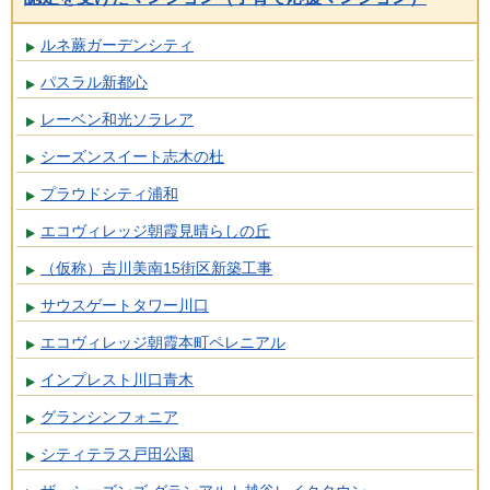
ルネ蕨ガーデンシティ
パスラル新都心
レーベン和光ソラレア
シーズンスイート志木の杜
プラウドシティ浦和
エコヴィレッジ朝霞見晴らしの丘
（仮称）吉川美南15街区新築工事
サウスゲートタワー川口
エコヴィレッジ朝霞本町ペレニアル
インプレスト川口青木
グランシンフォニア
シティテラス戸田公園