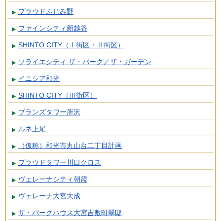
プラウドふじみ野
ファインシティ新越谷
SHINTO CITY（Ⅰ街区・Ⅱ街区）
ソライエシティ ザ・パーク／ザ・ガーデン
イニシア和光
SHINTO CITY（Ⅲ街区）
ブランズタワー所沢
ルネ上尾
（仮称）和光市丸山台二丁目計画
プラウドタワー川口クロス
ヴェレーナシティ朝霞
ヴェレーナ大宮大成
ザ・パークハウス大宮吉敷町翠邸