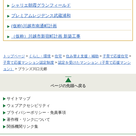
シャリエ朝霞グランフィールド
プレミアムレジデンス武蔵浦和
(仮称)川越市南通町計画
（仮称）川越市新宿町計画 新築工事
トップページ
>
くらし・環境
>
住宅
>
住み替え支援・補助
>
子育て応援住宅
>
子育て応援マンション認定制度
>
認定を受けたマンション（子育て応援マンシ
ョン）
> ブランズ川口元郷
ページの先頭へ戻る
サイトマップ
ウェブアクセシビリティ
プライバシーポリシー・免責事項
著作権・リンクについて
関係機関リンク集