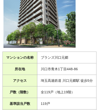
マンションの名称
ブランズ川口元郷
所在地
川口市青木1丁目448-86
アクセス
埼玉高速鉄道 川口元郷駅 徒歩5分
戸数（階数）
全119戸（地上19階）
基準該当戸数
119戸