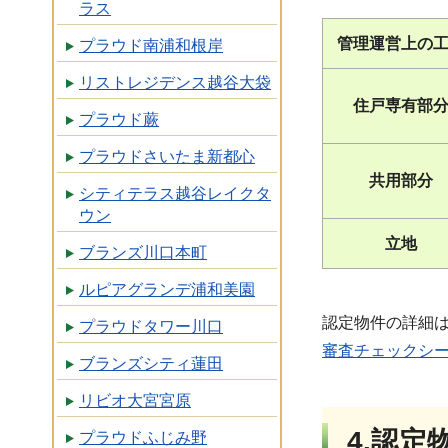
ラス
管理運営上の
プラウド南浦和根岸
リストレジデンス越谷大袋
住戸専有部
プラウド蕨
プラウドさいたま新都心
共用部分
シティテラス越谷レイクタ
ウン
立地
ブランズ川口本町
ルピアグランデ浦和美園
認定物件の詳細
プラウドタワー川口
審査チェックシー
ブランズシティ蓮田
リビオ大宮宮原
4.認
プラウドふじみ野