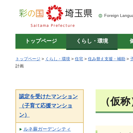
彩の国 埼玉県
Foreign Langu
トップページ
くらし・環境
トップページ
>
くらし・環境
>
住宅
>
住み替え支援・補助
>
計画
認定を受けたマンション
（仮称
（子育て応援マンショ
ン）
ルネ蕨ガーデンシティ