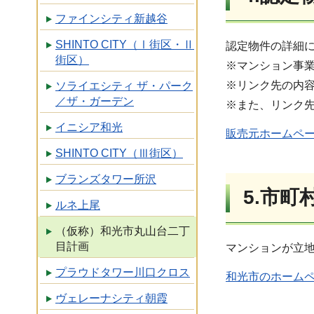
ファインシティ新越谷
SHINTO CITY（Ⅰ街区・Ⅱ
認定物件の詳細
街区）
※マンション事
※リンク先の内
ソライエシティ ザ・パーク
／ザ・ガーデン
※また、リンク
イニシア和光
販売元ホームペ
SHINTO CITY（Ⅲ街区）
ブランズタワー所沢
5.市
ルネ上尾
（仮称）和光市丸山台二丁
目計画
マンションが立
プラウドタワー川口クロス
和光市のホーム
ヴェレーナシティ朝霞