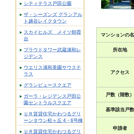
シティテラス戸田公園
ザ・シーズンズ グランアル
ト越谷レイクタウン
スカイヒルズ メイツ朝霞
マンションの
台
所在地
プラウドタワー武蔵浦和レ
ジデンス
ウエリス浦和美園サウステ
アクセス
ラス
グランビュースクエア
戸数（階数
ガーラ・レジデンス戸田公
園セントラルスクエア
基準該当戸
ＵＲ賃貸住宅かわつるグリ
ーンタウン松ヶ丘 4・6号棟
申請者
ＵＲ賃貸住宅かわつるグリ