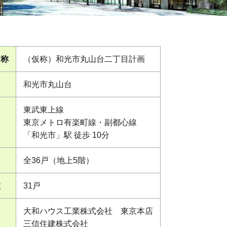
名称
（仮称）和光市丸山台二丁目計画
和光市丸山台
東武東上線
東京メトロ有楽町線・副都心線
「和光市」駅 徒歩 10分
）
全36戸（地上5階）
数
31戸
大和ハウス工業株式会社 東京本店
三信住建株式会社