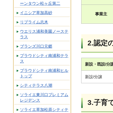
ーンタウン松ヶ丘第二
イニシア草加高砂
事業主
リプライム志木
ウエリス浦和美園ノーステ
ラス
2.認定
ブランズ川口元郷
プラウドシティ南浦和テラ
ス
新設・既設/分
プラウドシティ南浦和ヒル
トップ
新設/分譲
シティテラス八潮
ソライエ東川口プレミアム
レジデンス
3.子
ソライエ草加松原シティテ