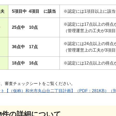
工夫
5項目中 4項目 に該当
※認定には1項目以上に該
※認定には17点以上の得点
分
25点中 10点
（管理運営上の工夫が3項目
※認定には24点以上の得点
36点中 17点
（管理運営上の工夫が3項目
18点中 16点
※認定には12点以上の得点
は、審査チェックシートをご覧ください。
ト【（仮称）和光市丸山台二丁目計画】（PDF：281KB）（
定物件の詳細について