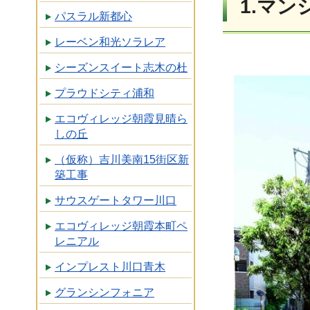
1.マ
パスラル新都心
レーベン和光ソラレア
シーズンスイート志木の杜
プラウドシティ浦和
エコヴィレッジ朝霞見晴ら
しの丘
（仮称）吉川美南15街区新
築工事
サウスゲートタワー川口
エコヴィレッジ朝霞本町ペ
レニアル
インプレスト川口青木
グランシンフォニア