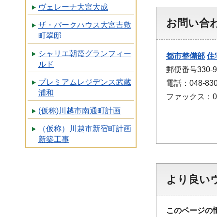
ヴェレーナ大宮大成
お問い合
ザ・パークハウス大宮吉敷
町翠邸
シャリエ朝霞グランフィー
都市整備部
住
ルド
郵便番号330
プレミアムレジデンス武蔵
電話：048-830
浦和
ファックス：048
(仮称)川越市南通町計画
（仮称）川越市新宿町計画
新築工事
より良い
このページの