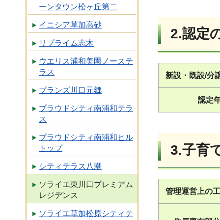
ーンタウン松ヶ丘第二
イニシア草加高砂
2.認定
リプライム志木
ウエリス浦和美園ノーステ
ラス
新設・既設/分
ブランズ川口元郷
認定
プラウドシティ南浦和テラ
ス
プラウドシティ南浦和ヒル
3.子
トップ
シティテラス八潮
ソライエ東川口プレミアム
管理運営上の
レジデンス
ソライエ草加松原シティテ