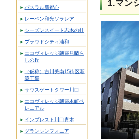
1.マ
パスラル新都心
レーベン和光ソラレア
シーズンスイート志木の杜
プラウドシティ浦和
エコヴィレッジ朝霞見晴ら
しの丘
（仮称）吉川美南15街区新
築工事
サウスゲートタワー川口
エコヴィレッジ朝霞本町ペ
レニアル
インプレスト川口青木
グランシンフォニア