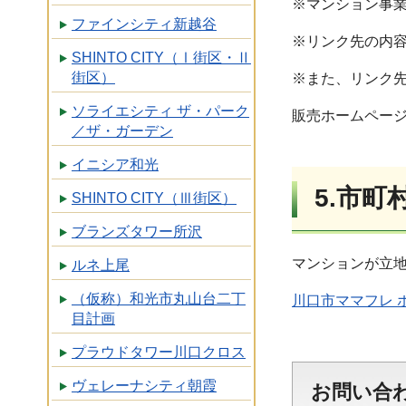
※マンション事
ファインシティ新越谷
※リンク先の内
SHINTO CITY（Ⅰ街区・Ⅱ
街区）
※また、リンク
ソライエシティ ザ・パーク
販売ホームペー
／ザ・ガーデン
イニシア和光
5.市
SHINTO CITY（Ⅲ街区）
ブランズタワー所沢
マンションが立
ルネ上尾
（仮称）和光市丸山台二丁
川口市ママフレ 
目計画
プラウドタワー川口クロス
ヴェレーナシティ朝霞
お問い合