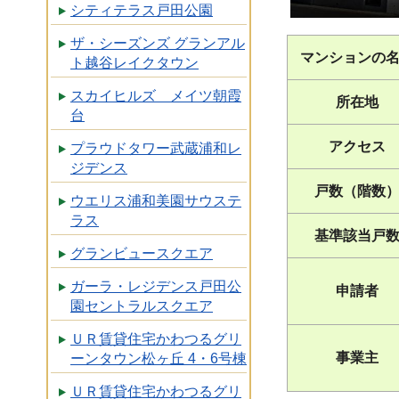
シティテラス戸田公園
ザ・シーズンズ グランアル
マンションの
ト越谷レイクタウン
スカイヒルズ メイツ朝霞
所在地
台
アクセス
プラウドタワー武蔵浦和レ
ジデンス
戸数（階数
ウエリス浦和美園サウステ
ラス
基準該当戸
グランビュースクエア
ガーラ・レジデンス戸田公
申請者
園セントラルスクエア
ＵＲ賃貸住宅かわつるグリ
事業主
ーンタウン松ヶ丘 4・6号棟
ＵＲ賃貸住宅かわつるグリ