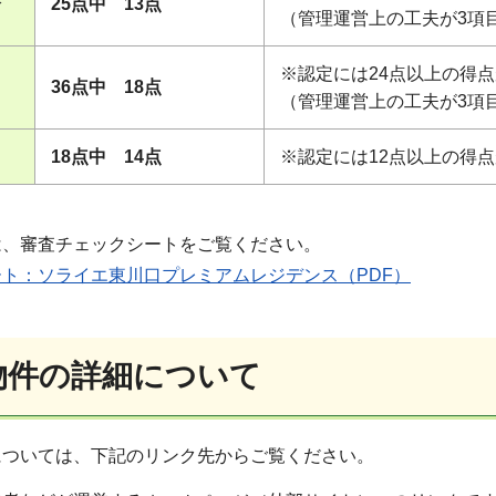
分
25点中 13点
（管理運営上の工夫が3項
※認定には24点以上の得
36点中 18点
（管理運営上の工夫が3項
18点中 14点
※認定には12点以上の得
は、審査チェックシートをご覧ください。
ト：ソライエ東川口プレミアムレジデンス（PDF）
定物件の詳細について
については、下記のリンク先からご覧ください。