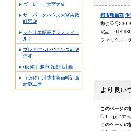
ヴェレーナ大宮大成
ザ・パークハウス大宮吉敷
都市整備部
住
町翠邸
郵便番号330
電話：048-830
シャリエ朝霞グランフィー
ルド
ファックス：048
プレミアムレジデンス武蔵
浦和
(仮称)川越市南通町計画
（仮称）川越市新宿町計画
新築工事
より良い
このページの
1：役に立
このページの