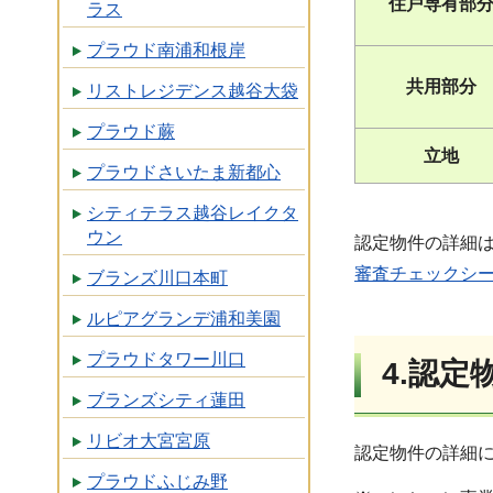
住戸専有部
ラス
プラウド南浦和根岸
共用部分
リストレジデンス越谷大袋
プラウド蕨
立地
プラウドさいたま新都心
シティテラス越谷レイクタ
ウン
認定物件の詳細
審査チェックシー
ブランズ川口本町
ルピアグランデ浦和美園
プラウドタワー川口
4.認
ブランズシティ蓮田
リビオ大宮宮原
認定物件の詳細
プラウドふじみ野