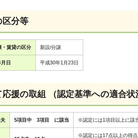
の区分等
譲・賃貸の区分
新設/分譲
年月日
平成30年1月23日
育て応援の取組 （認定基準への適合状
工夫
5項目中 3項目 に該当
※認定には1項目以上に該
※認定には17点以上の得