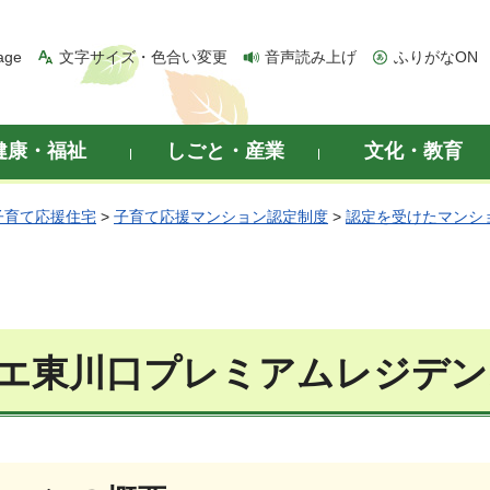
age
文字サイズ・色合い変更
音声読み上げ
ふりがなON
健康・福祉
しごと・産業
文化・教育
子育て応援住宅
>
子育て応援マンション認定制度
>
認定を受けたマンシ
エ東川口プレミアムレジデン