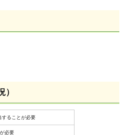
況）
当することが必要
点が必要