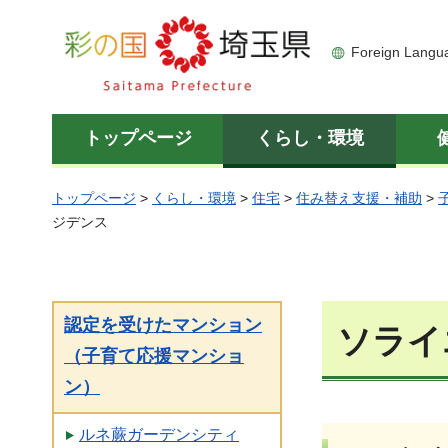
彩の国 埼玉県
Foreign Langu
トップページ
くらし・環境
トップページ
>
くらし・環境
>
住宅
>
住み替え支援・補助
>
ジデンス
認定を受けたマンション
ソライ
（子育て応援マンショ
ン）
ルネ蕨ガーデンシティ