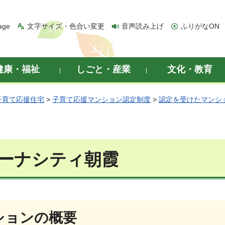
age
文字サイズ・色合い変更
音声読み上げ
ふりがなON
健康・福祉
しごと・産業
文化・教育
子育て応援住宅
>
子育て応援マンション認定制度
>
認定を受けたマンシ
ーナシティ朝霞
ンションの概要