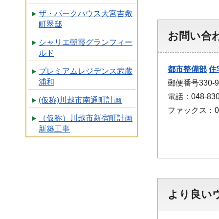
ザ・パークハウス大宮吉敷
町翠邸
お問い合
シャリエ朝霞グランフィー
ルド
都市整備部
住
プレミアムレジデンス武蔵
浦和
郵便番号330
電話：048-830
(仮称)川越市南通町計画
ファックス：048
（仮称）川越市新宿町計画
新築工事
より良い