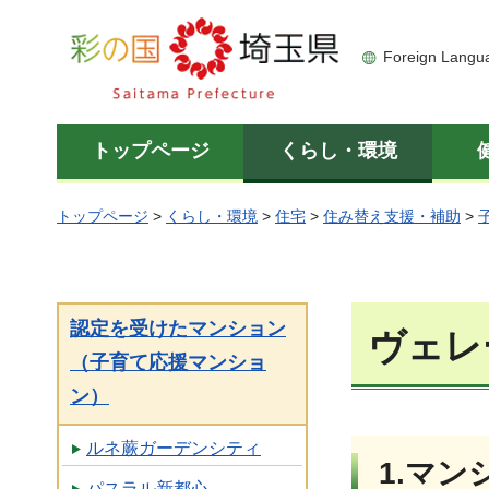
彩の国 埼玉県
Foreign Langu
トップページ
くらし・環境
トップページ
>
くらし・環境
>
住宅
>
住み替え支援・補助
>
認定を受けたマンション
ヴェレ
（子育て応援マンショ
ン）
ルネ蕨ガーデンシティ
1.マ
パスラル新都心