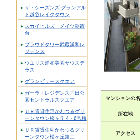
ザ・シーズンズ グランアル
ト越谷レイクタウン
スカイヒルズ メイツ朝霞
台
プラウドタワー武蔵浦和レ
ジデンス
ウエリス浦和美園サウステ
ラス
グランビュースクエア
ガーラ・レジデンス戸田公
マンションの
園セントラルスクエア
ＵＲ賃貸住宅かわつるグリ
所在地
ーンタウン松ヶ丘 4・6号棟
ＵＲ賃貸住宅かわつるグリ
アクセス
ーンタウン松ヶ丘第二