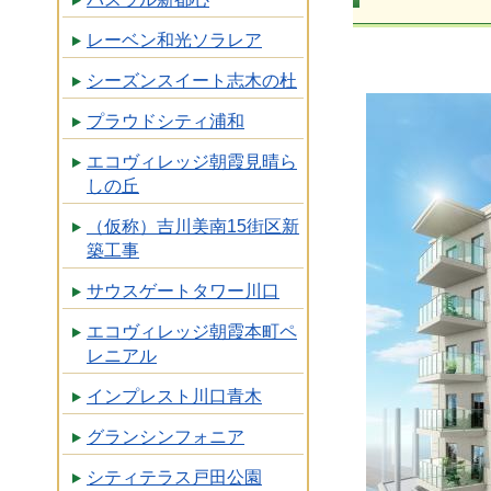
レーベン和光ソラレア
シーズンスイート志木の杜
プラウドシティ浦和
エコヴィレッジ朝霞見晴ら
しの丘
（仮称）吉川美南15街区新
築工事
サウスゲートタワー川口
エコヴィレッジ朝霞本町ペ
レニアル
インプレスト川口青木
グランシンフォニア
シティテラス戸田公園