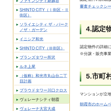
ファインシティ新越谷
審査チェックシー
SHINTO CITY（Ⅰ街区・Ⅱ
街区）
ソライエシティ ザ・パーク
4.認
／ザ・ガーデン
イニシア和光
認定物件の詳細
SHINTO CITY（Ⅲ街区）
※分譲・販売事
ブランズタワー所沢
ルネ上尾
5.市
（仮称）和光市丸山台二丁
目計画
プラウドタワー川口クロス
マンションが立
ヴェレーナシティ朝霞
朝霞市のホーム
ヴェレーナ大宮大成