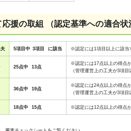
育て応援の取組 （認定基準への適合状
工夫
5項目中 3項目 に該当
※認定には1項目以上に該当
※認定には17点以上の得点
分
25点中 13点
（管理運営上の工夫が3項目
※認定には24点以上の得点
36点中 19点
（管理運営上の工夫が3項目
18点中 15点
※認定には12点以上の得点
は、審査チェックシートをご覧ください。