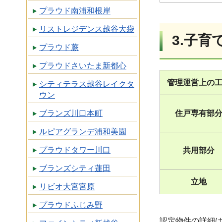
プラウド南浦和根岸
リストレジデンス越谷大袋
3.子
プラウド蕨
プラウドさいたま新都心
管理運営上の
シティテラス越谷レイクタ
ウン
住戸専有部
ブランズ川口本町
ルピアグランデ浦和美園
プラウドタワー川口
共用部分
ブランズシティ蓮田
立地
リビオ大宮宮原
プラウドふじみ野
認定物件の詳細