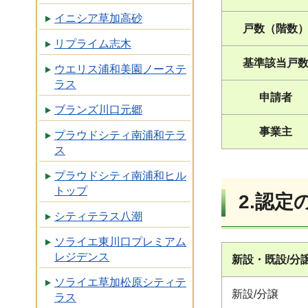
イニシア草加高砂
戸数（階数
リプライム志木
基準該当戸
ウエリス浦和美園ノーステ
ラス
申請者
ブランズ川口元郷
事業主
プラウドシティ南浦和テラ
ス
プラウドシティ南浦和ヒル
トップ
2.認定
シティテラス八潮
ソライエ東川口プレミアム
レジデンス
新設・既設/分
ソライエ草加松原シティテ
新設/分譲
ラス