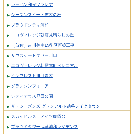
レーベン和光ソラレア
シーズンスイート志木の杜
プラウドシティ浦和
エコヴィレッジ朝霞見晴らしの丘
（仮称）吉川美南15街区新築工事
サウスゲートタワー川口
エコヴィレッジ朝霞本町ペレニアル
インプレスト川口青木
グランシンフォニア
シティテラス戸田公園
ザ・シーズンズ グランアルト越谷レイクタウン
スカイヒルズ メイツ朝霞台
プラウドタワー武蔵浦和レジデンス