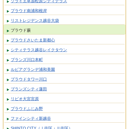
ソライエ草加松原シティテラス
プラウド南浦和根岸
リストレジデンス越谷大袋
プラウド蕨
プラウドさいたま新都心
シティテラス越谷レイクタウン
ブランズ川口本町
ルピアグランデ浦和美園
プラウドタワー川口
ブランズシティ蓮田
リビオ大宮宮原
プラウドふじみ野
ファインシティ新越谷
SHINTO CITY（Ⅰ街区・Ⅱ街区）