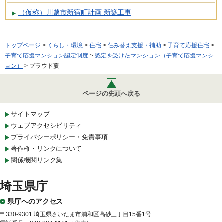
（仮称）川越市新宿町計画 新築工事
トップページ
>
くらし・環境
>
住宅
>
住み替え支援・補助
>
子育て応援住宅
>
子育て応援マンション認定制度
>
認定を受けたマンション（子育て応援マンシ
ョン）
> プラウド蕨
ページの先頭へ戻る
サイトマップ
ウェブアクセシビリティ
プライバシーポリシー・免責事項
著作権・リンクについて
関係機関リンク集
埼玉県庁
県庁へのアクセス
〒330-9301 埼玉県さいたま市浦和区高砂三丁目15番1号