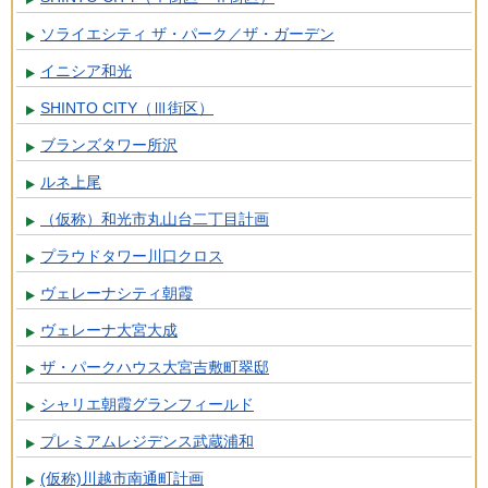
ソライエシティ ザ・パーク／ザ・ガーデン
イニシア和光
SHINTO CITY（Ⅲ街区）
ブランズタワー所沢
ルネ上尾
（仮称）和光市丸山台二丁目計画
プラウドタワー川口クロス
ヴェレーナシティ朝霞
ヴェレーナ大宮大成
ザ・パークハウス大宮吉敷町翠邸
シャリエ朝霞グランフィールド
プレミアムレジデンス武蔵浦和
(仮称)川越市南通町計画