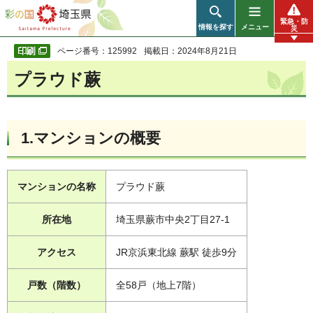
彩の国 埼玉県
緊急・防
情報を探す
メニュー
災
ページ番号：125992
掲載日：2024年8月21日
プラウド蕨
1.マンションの概要
マンションの名称
プラウド蕨
所在地
埼玉県蕨市中央2丁目27-1
アクセス
JR京浜東北線 蕨駅 徒歩9分
戸数（階数）
全58戸（地上7階）